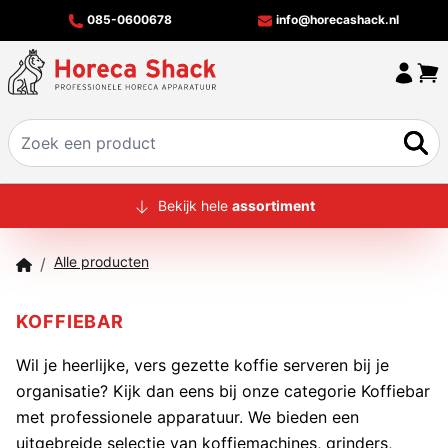
085-0600678
info@horecashack.nl
HOME
Bekijk hele
assortiment
ALLE PRODUCTEN
Alle producten
/
OVER ONS
MERKEN
KOFFIEBAR
OFFERTECHECKER
Wil je heerlijke, vers gezette koffie serveren bij je
organisatie? Kijk dan eens bij onze categorie Koffiebar
CONTACT
met professionele apparatuur. We bieden een
uitgebreide selectie van koffiemachines, grinders,