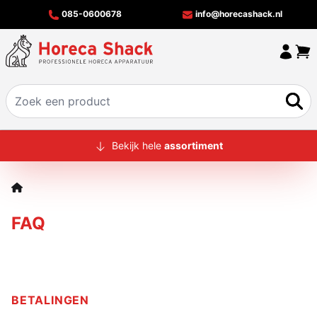
085-0600678
info@horecashack.nl
HOME
Bekijk hele
assortiment
ALLE PRODUCTEN
OVER ONS
FAQ
MERKEN
OFFERTECHECKER
CONTACT
BETALINGEN