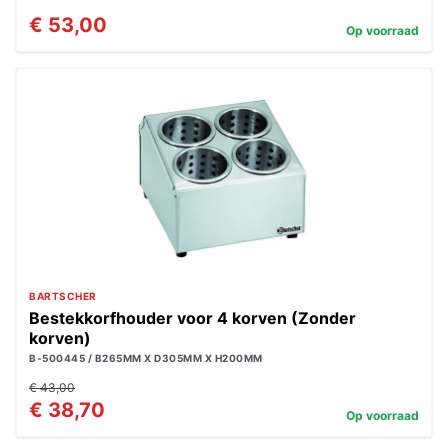
€ 53,00
Op voorraad
BARTSCHER
Bestekkorfhouder voor 4 korven (Zonder
korven)
B-500445 / B265MM X D305MM X H200MM
€ 43,00
€ 38,70
Op voorraad