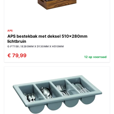
APS
APS bestekbak met deksel 510x280mm
lichtbruin
G:FT158 / B280MM X D130MM X H510MM
€ 79,99
12 op voorraad