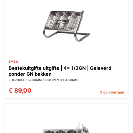
EMGA
Bestekuitgifte uitgifte | 4x 1/3GN | Geleverd
zonder GN bakken
E-921034 / B738MM X D310MM X H430MM
€ 89,00
3 op voorraad