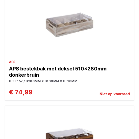
APS
APS bestekbak met deksel 510x280mm
donkerbruin
G:FT157 / B280MM X D130MM X H510MM
€ 74,99
Niet op voorraad