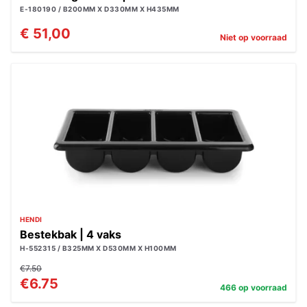
E-180190 / B200MM X D330MM X H435MM
€ 51,00
Niet op voorraad
HENDI
Bestekbak | 4 vaks
H-552315 / B325MM X D530MM X H100MM
€7.50
€6.75
466 op voorraad