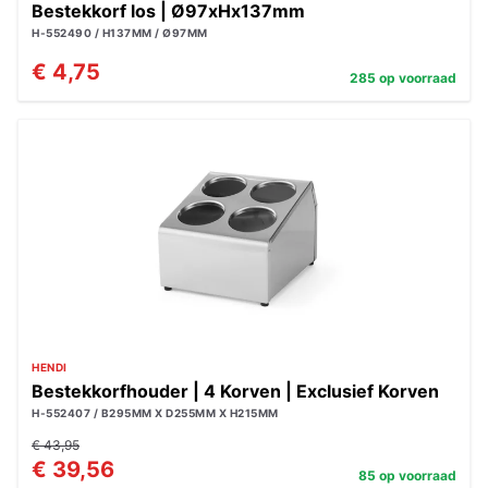
Bestekkorf los | Ø97xHx137mm
H-552490 / H137MM / Ø97MM
€ 4,75
285 op voorraad
HENDI
Bestekkorfhouder | 4 Korven | Exclusief Korven
H-552407 / B295MM X D255MM X H215MM
€ 43,95
€ 39,56
85 op voorraad