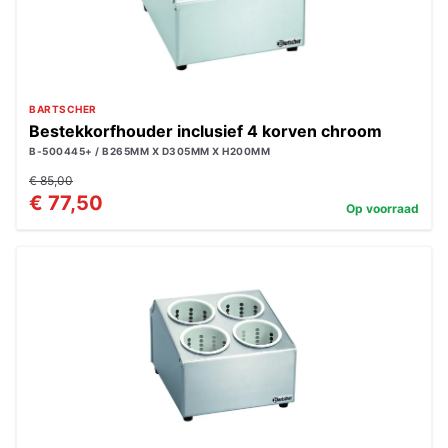
BARTSCHER
Bestekkorfhouder inclusief 4 korven chroom
B-500445+ / B265MM X D305MM X H200MM
€ 85,00
€ 77,50
Op voorraad