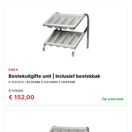
EMGA
Bestekuitgifte unit | Inclusief bestekbak
E-921015 / B526MM X D510MM X H580MM
€ 179,00
€ 152,00
Op voorraad