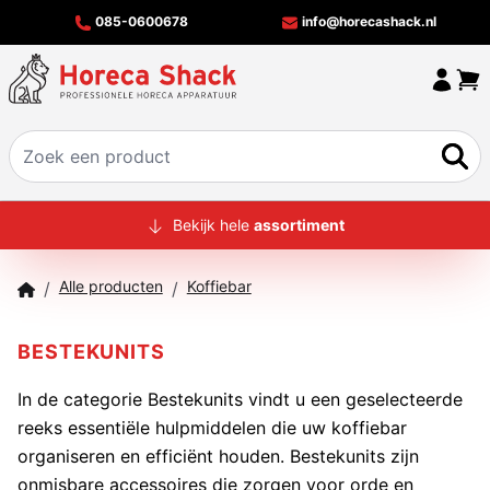
085-0600678
info@horecashack.nl
HOME
Bekijk hele
assortiment
ALLE PRODUCTEN
Alle producten
Koffiebar
/
/
OVER ONS
MERKEN
BESTEKUNITS
OFFERTECHECKER
In de categorie Bestekunits vindt u een geselecteerde
reeks essentiële hulpmiddelen die uw koffiebar
CONTACT
organiseren en efficiënt houden. Bestekunits zijn
onmisbare accessoires die zorgen voor orde en