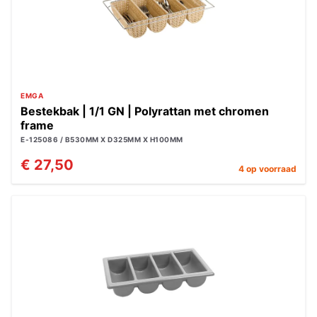
EMGA
Bestekbak | 1/1 GN | Polyrattan met chromen
frame
E-125086 / B530MM X D325MM X H100MM
€ 27,50
4 op voorraad