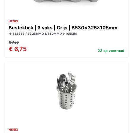
HENDI
Bestekbak | 6 vaks | Grijs | B530x325x105mm
H-552353 / B325MM X D530MM X H105MM
€ 7,50
€ 6,75
22 op voorraad
HENDI