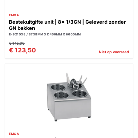
EMGA
Bestekuitgifte unit | 8x 1/3GN | Geleverd zonder
GN bakken
E-921038 / B738MM X D456MM X H600MM
€ 145,00
€ 123,50
Niet op voorraad
EMGA