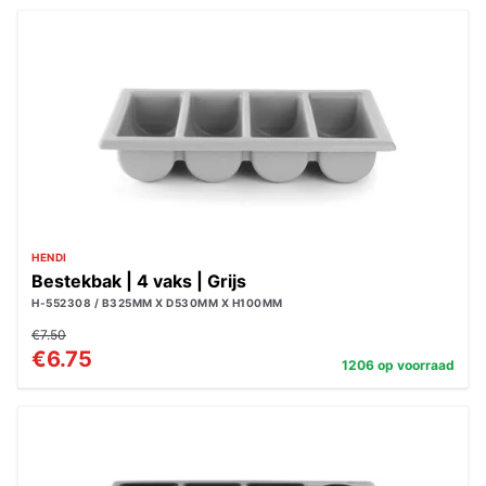
HENDI
Bestekbak | 4 vaks | Grijs
H-552308 / B325MM X D530MM X H100MM
€7.50
€6.75
1206 op voorraad