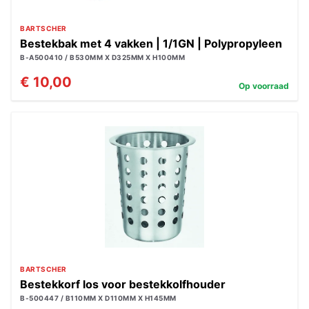
BARTSCHER
Bestekbak met 4 vakken | 1/1GN | Polypropyleen
B-A500410 / B530MM X D325MM X H100MM
€ 10,00
Op voorraad
BARTSCHER
Bestekkorf los voor bestekkolfhouder
B-500447 / B110MM X D110MM X H145MM