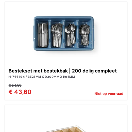
Bestekset met bestekbak | 200 delig compleet
H-766194 / B525MM X D300MM X H95MM
€ 54,50
€ 43,60
Niet op voorraad