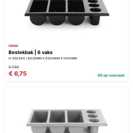
HENDI
Bestekbak | 6 vaks
H-552360 / B325MM X D530MM X H105MM
€ 7,50
€ 6,75
60 op voorraad