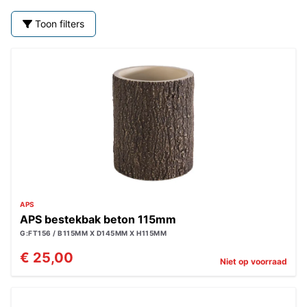
Toon filters
APS
APS bestekbak beton 115mm
G:FT156 / B115MM X D145MM X H115MM
€ 25,00
Niet op voorraad