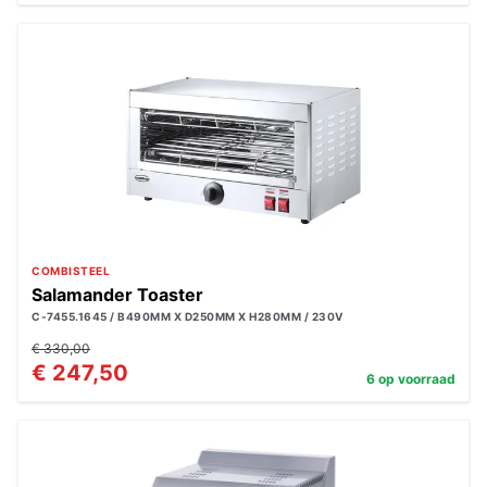
COMBISTEEL
Salamander Toaster
C-7455.1645 / B490MM X D250MM X H280MM / 230V
€ 330,00
€ 247,50
6 op voorraad