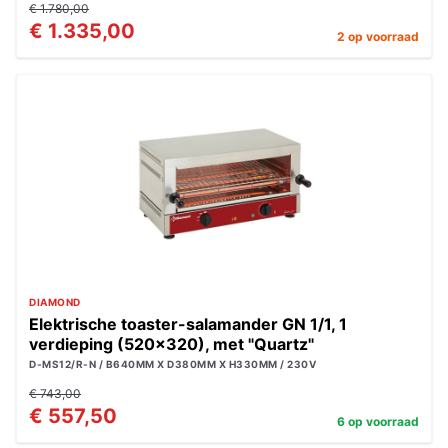
€ 1.780,00
€ 1.335,00
2 op voorraad
DIAMOND
Elektrische toaster-salamander GN 1/1, 1
verdieping (520x320), met "Quartz"
D-MS12/R-N / B640MM X D380MM X H330MM / 230V
€ 743,00
€ 557,50
6 op voorraad