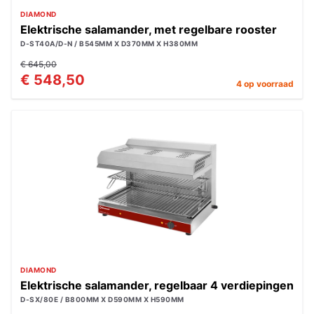
DIAMOND
Elektrische salamander, met regelbare rooster
D-ST40A/D-N / B545MM X D370MM X H380MM
€ 645,00
€ 548,50
4 op voorraad
DIAMOND
Elektrische salamander, regelbaar 4 verdiepingen
D-SX/80E / B800MM X D590MM X H590MM