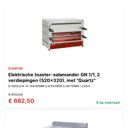
DIAMOND
Elektrische toaster-salamander GN 1/1, 2
verdiepingen (520x320), met "Quartz"
D-MD22/R-N / B640MM X D380MM X H475MM / 230V
€ 910,00
€ 682,50
8 op voorraad