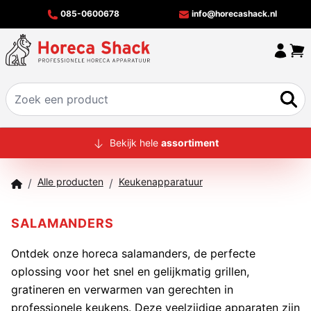
085-0600678
info@horecashack.nl
HOME
Bekijk hele
assortiment
ALLE PRODUCTEN
Alle producten
Keukenapparatuur
/
/
OVER ONS
MERKEN
SALAMANDERS
OFFERTECHECKER
Ontdek onze horeca
salamanders
, de perfecte
oplossing voor het snel en gelijkmatig grillen,
CONTACT
gratineren en verwarmen van gerechten in
professionele keukens. Deze veelzijdige apparaten zijn