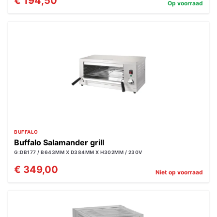
€ 194,50
Op voorraad
BUFFALO
Buffalo Salamander grill
G:DB177 / B643MM X D384MM X H302MM / 230V
€ 349,00
Niet op voorraad