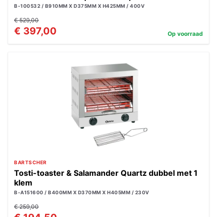
B-100532 / B910MM X D375MM X H425MM / 400V
€ 529,00
€ 397,00
Op voorraad
BARTSCHER
Tosti-toaster & Salamander Quartz dubbel met 1
klem
B-A151600 / B400MM X D370MM X H405MM / 230V
€ 259,00