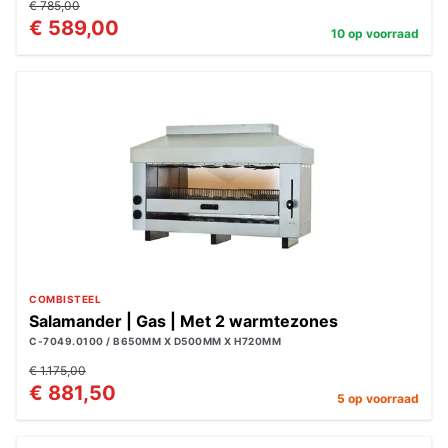
€ 785,00
€ 589,00
10 op voorraad
COMBISTEEL
Salamander | Gas | Met 2 warmtezones
C-7049.0100 / B650MM X D500MM X H720MM
€ 1.175,00
€ 881,50
5 op voorraad