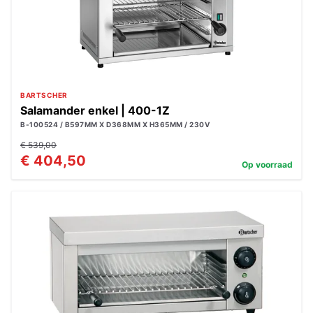
BARTSCHER
Salamander enkel | 400-1Z
B-100524 / B597MM X D368MM X H365MM / 230V
€ 539,00
€ 404,50
Op voorraad