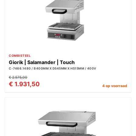
COMBISTEEL
Giorik | Salamander | Touch
C-7466.1480 / B400MM X D545MM X H515MM / 400V
€ 2.575,00
€ 1.931,50
4 op voorraad