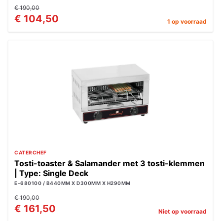
€ 190,00
€ 104,50
1 op voorraad
CATERCHEF
Tosti-toaster & Salamander met 3 tosti-klemmen
| Type: Single Deck
E-680100 / B440MM X D300MM X H290MM
€ 190,00
€ 161,50
Niet op voorraad