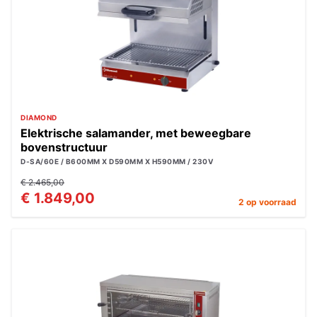
DIAMOND
Elektrische salamander, met beweegbare
bovenstructuur
D-SA/60E / B600MM X D590MM X H590MM / 230V
€ 2.465,00
€ 1.849,00
2 op voorraad