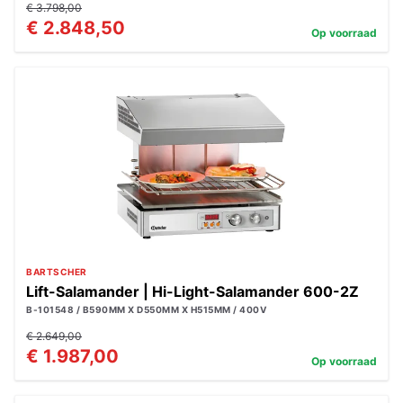
€ 3.798,00
€ 2.848,50
Op voorraad
BARTSCHER
Lift-Salamander | Hi-Light-Salamander 600-2Z
B-101548 / B590MM X D550MM X H515MM / 400V
€ 2.649,00
€ 1.987,00
Op voorraad