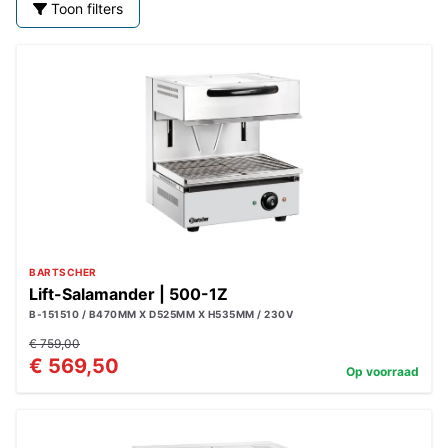
Toon filters
BARTSCHER
Lift-Salamander | 500-1Z
B-151510 / B470MM X D525MM X H535MM / 230V
€ 759,00
€ 569,50
Op voorraad