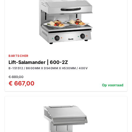
BARTSCHER
Lift-Salamander | 600-2Z
B-151512 / B600MM X D540MM X H530MM / 400V
€ 889,00
€ 667,00
Op voorraad