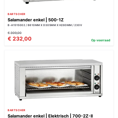
BARTSCHER
Salamander enkel | 500-1Z
B-A1515002 / B610MM X D305MM X H280MM / 230V
€ 309,00
€ 232,00
Op voorraad
BARTSCHER
Salamander enkel | Elektrisch | 700-2Z-II