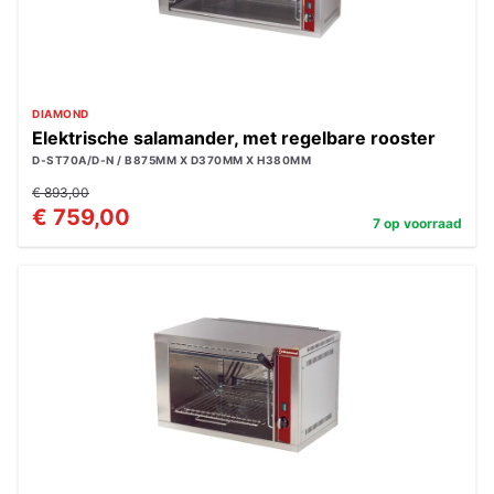
DIAMOND
Elektrische salamander, met regelbare rooster
D-ST70A/D-N / B875MM X D370MM X H380MM
€ 893,00
€ 759,00
7 op voorraad