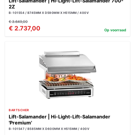
Lift-Salamander | Hi-Light-Lift-Salamander 700-
2Z
B-101554 / B745MM X D590MM X H515MM / 400V
€ 3.649,00
€ 2.737,00
Op voorraad
BARTSCHER
Lift-Salamander | Hi-Light-Lift-Salamander
'Premium'
B-101547 / B585MM X D600MM X H515MM / 400V