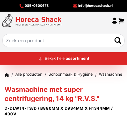
085-0600678
info@horecashack.nl
HOME
Bekijk hele
assortiment
ALLE PRODUCTEN
Alle producten
Schoonmaak & Hygiëne
Wasmachines &
/
/
/
OVER ONS
Wasmachine met super
MERKEN
centrifugering, 14 kg "R.V.S."
OFFERTECHECKER
D-DLW14-TS/D / B880MM X D934MM X H1344MM /
CONTACT
400V