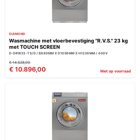
DIAMOND
Wasmachine met vloerbevestiging "R.V.S." 23 kg
met TOUCH SCREEN
D-DRW23-TS/D / B880MM X D1056MM X H1236MM / 400V
€ 14.528,00
€ 10.896,00
Niet op voorraad