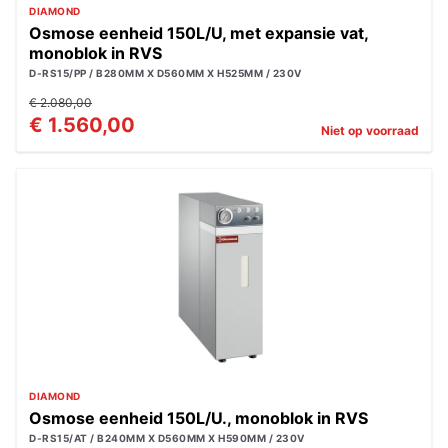
DIAMOND
Osmose eenheid 150L/U, met expansie vat,
monoblok in RVS
D-RS15/PP / B280MM X D560MM X H525MM / 230V
€ 2.080,00
€ 1.560,00
Niet op voorraad
DIAMOND
Osmose eenheid 150L/U., monoblok in RVS
D-RS15/AT / B240MM X D560MM X H590MM / 230V