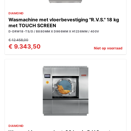
DIAMOND
Wasmachine met vloerbevestiging "R.V.S." 18 kg
met TOUCH SCREEN
D-DRW18-TS/D / B880MM X D966MM X H1236MM / 400V
€ 12.458,00
€ 9.343,50
Niet op voorraad
DIAMOND