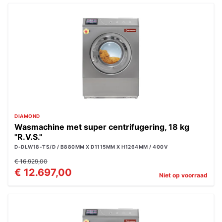
DIAMOND
Wasmachine met super centrifugering, 18 kg
"R.V.S."
D-DLW18-TS/D / B880MM X D1115MM X H1264MM / 400V
€ 16.929,00
€ 12.697,00
Niet op voorraad