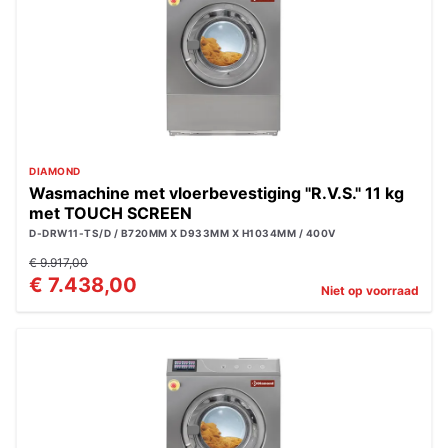
DIAMOND
Wasmachine met vloerbevestiging "R.V.S." 11 kg
met TOUCH SCREEN
D-DRW11-TS/D / B720MM X D933MM X H1034MM / 400V
€ 9.917,00
€ 7.438,00
Niet op voorraad