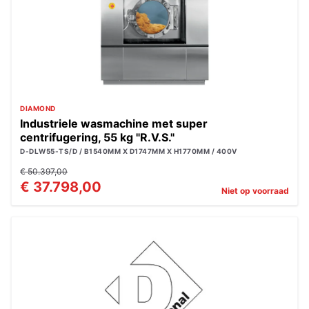
DIAMOND
Industriele wasmachine met super
centrifugering, 55 kg "R.V.S."
D-DLW55-TS/D / B1540MM X D1747MM X H1770MM / 400V
€ 50.397,00
€ 37.798,00
Niet op voorraad