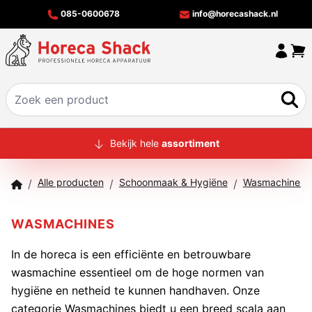
085-0600678
info@horecashack.nl
HOME
Bekijk hele
assortiment
ALLE PRODUCTEN
Alle producten
Schoonmaak & Hygiëne
Wasmachines &
/
/
/
OVER ONS
MERKEN
WASMACHINES
OFFERTECHECKER
In de horeca is een efficiënte en betrouwbare
wasmachine essentieel om de hoge normen van
CONTACT
hygiëne en netheid te kunnen handhaven. Onze
categorie Wasmachines biedt u een breed scala aan