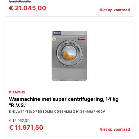
€ 28.060,00
€ 21.045,00
Niet op voorraad
DIAMOND
Wasmachine met super centrifugering, 14 kg
"R.V.S."
D-DLW14-TS/D / B880MM X D934MM X H1344MM / 400V
€ 15.962,00
€ 11.971,50
Niet op voorraad