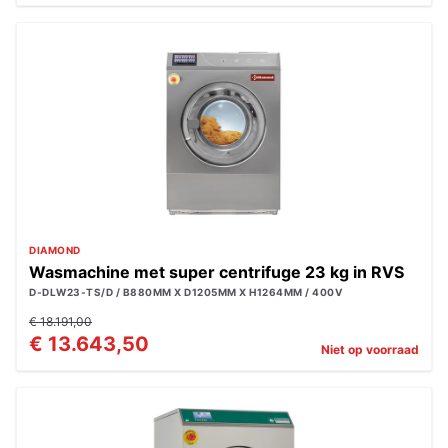
DIAMOND
Wasmachine met super centrifuge 23 kg in RVS
D-DLW23-TS/D / B880MM X D1205MM X H1264MM / 400V
€ 18.191,00
€ 13.643,50
Niet op voorraad