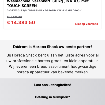
Wasmachine, verankert, 30 kg , in R.V.S. met
TOUCH SCREEN
D-DRW30-TS/D / B1098MM X D946MM X H1433MM / 400V
€ 19.178,00
€ 14.383,50
Niet op voorraad
Dáárom is Horeca Shack uw beste partner!
Bij Horeca Shack bent u aan het juiste adres voor al
uw professionele horeca groot- en klein apparatuur.
Wij leveren een breed assortiment hoogwaardige
horeca apparatuur van bekende merken.
Laat ons u terugbellen!
Betaling in termijnen?