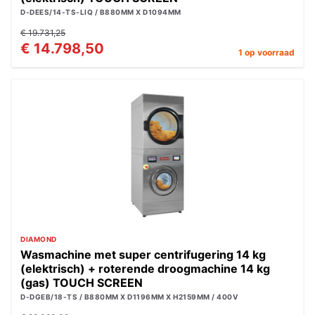
D-DEES/14-TS-LIQ / B880MM X D1094MM
€ 19.731,25
€ 14.798,50
1 op voorraad
DIAMOND
Wasmachine met super centrifugering 14 kg
(elektrisch) + roterende droogmachine 14 kg
(gas) TOUCH SCREEN
D-DGEB/18-TS / B880MM X D1196MM X H2159MM / 400V