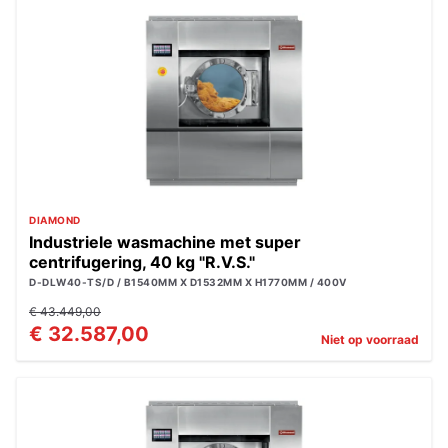
DIAMOND
Industriele wasmachine met super
centrifugering, 40 kg "R.V.S."
D-DLW40-TS/D / B1540MM X D1532MM X H1770MM / 400V
€ 43.449,00
€ 32.587,00
Niet op voorraad