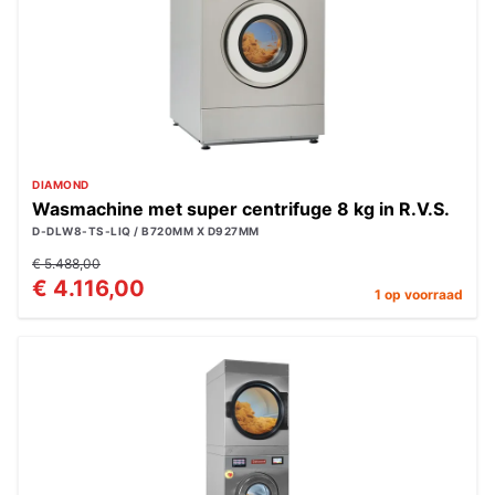
DIAMOND
Wasmachine met super centrifuge 8 kg in R.V.S.
D-DLW8-TS-LIQ / B720MM X D927MM
€ 5.488,00
€ 4.116,00
1 op voorraad