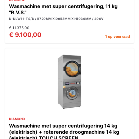
Wasmachine met super centrifugering, 11 kg
"R.V.S."
D-DLW11-TS/D / B720MM X D958MM X H1039MM / 400V
€ 11.375,00
€ 9.100,00
1 op voorraad
DIAMOND
Wasmachine met super centrifugering 14 kg
(elektrisch) + roterende droogmachine 14 kg
(elektrisch) TOUCH SCREEN