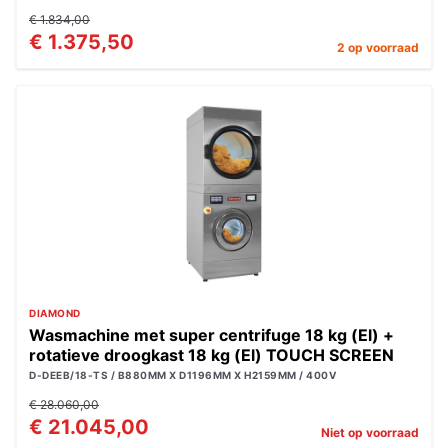
€ 1.834,00
€ 1.375,50
2 op voorraad
DIAMOND
Wasmachine met super centrifuge 18 kg (El) +
rotatieve droogkast 18 kg (El) TOUCH SCREEN
D-DEEB/18-TS / B880MM X D1196MM X H2159MM / 400V
€ 28.060,00
€ 21.045,00
Niet op voorraad