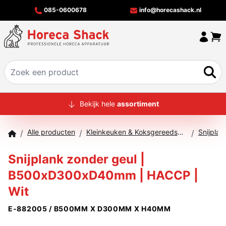
085-0600678
info@horecashack.nl
HOME
Bekijk hele
assortiment
ALLE PRODUCTEN
Alle producten
Kleinkeuken & Koksgereedschap
Snijplan
/
/
/
OVER ONS
Snijplank zonder geul |
MERKEN
B500xD300xD40mm | HACCP |
OFFERTECHECKER
Wit
CONTACT
E-882005 / B500MM X D300MM X H40MM