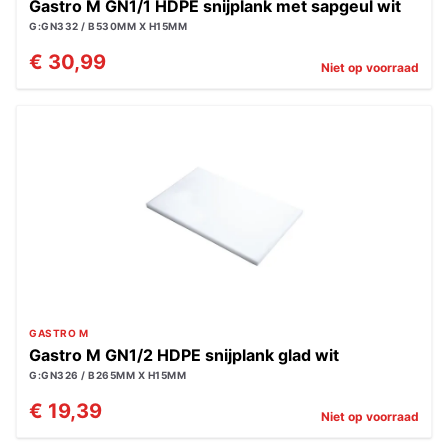
Gastro M GN1/1 HDPE snijplank met sapgeul wit
G:GN332 / B530MM X H15MM
€ 30,99
Niet op voorraad
GASTRO M
Gastro M GN1/2 HDPE snijplank glad wit
G:GN326 / B265MM X H15MM
€ 19,39
Niet op voorraad