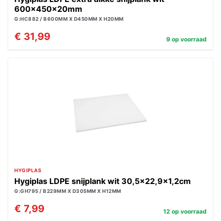
600x450x20mm
G:HC882 / B600MM X D450MM X H20MM
€ 31,99
9 op voorraad
HYGIPLAS
Hygiplas LDPE snijplank wit 30,5x22,9x1,2cm
G:GH795 / B229MM X D305MM X H12MM
€ 7,99
12 op voorraad