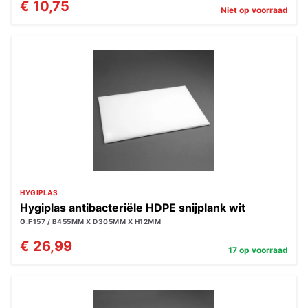
€ 10,75
Niet op voorraad
HYGIPLAS
Hygiplas antibacteriële HDPE snijplank wit
G:F157 / B455MM X D305MM X H12MM
€ 26,99
17 op voorraad