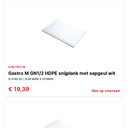
GASTRO M
Gastro M GN1/2 HDPE snijplank met sapgeul wit
G:GN320 / B265MM X H15MM
€ 19,39
Niet op voorraad