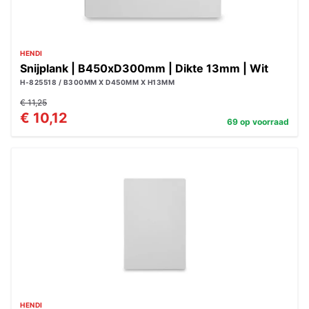
HENDI
Snijplank | B450xD300mm | Dikte 13mm | Wit
H-825518 / B300MM X D450MM X H13MM
€ 11,25
€ 10,12
69 op voorraad
HENDI