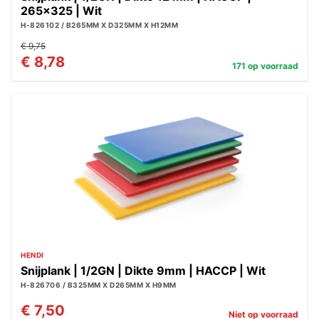
265x325 | Wit
H-826102 / B265MM X D325MM X H12MM
€ 9,75
€ 8,78
171 op voorraad
HENDI
Snijplank | 1/2GN | Dikte 9mm | HACCP | Wit
H-826706 / B325MM X D265MM X H9MM
€ 7,50
Niet op voorraad