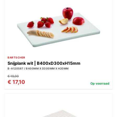
BARTSCHER
Snijplank wit | B400xD300xH15mm
B-A120587 / B400MM X D300MM X H20MM
€ 19,00
€ 17,10
Op voorraad