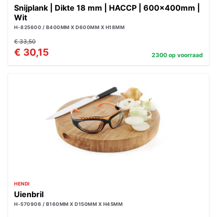
Snijplank | Dikte 18 mm | HACCP | 600x400mm |
Wit
H-825600 / B400MM X D600MM X H18MM
€ 33,50
€ 30,15
2300 op voorraad
HENDI
Uienbril
H-570906 / B160MM X D150MM X H45MM