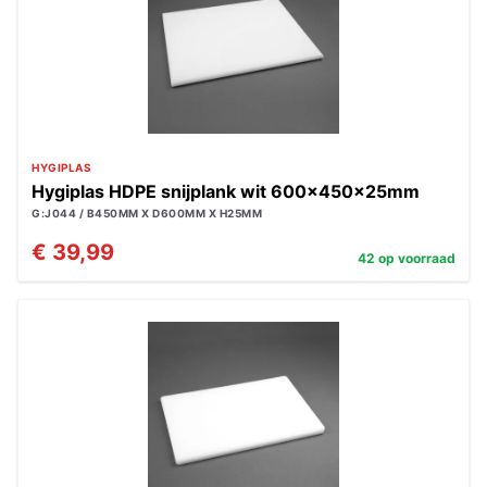
HYGIPLAS
Hygiplas HDPE snijplank wit 600x450x25mm
G:J044 / B450MM X D600MM X H25MM
€ 39,99
42 op voorraad