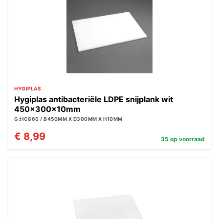
HYGIPLAS
Hygiplas antibacteriële LDPE snijplank wit
450x300x10mm
G:HC860 / B450MM X D300MM X H10MM
€ 8,99
35 op voorraad