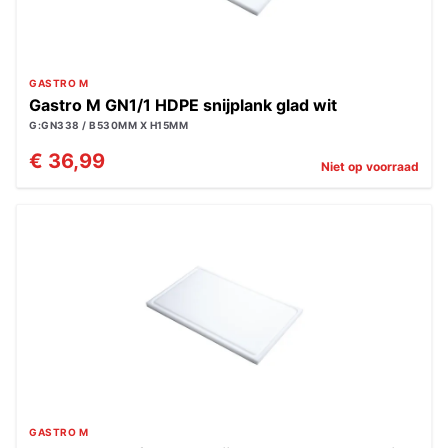
GASTRO M
Gastro M GN1/1 HDPE snijplank glad wit
G:GN338 / B530MM X H15MM
€ 36,99
Niet op voorraad
GASTRO M