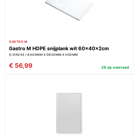
GASTRO M
Gastro M HDPE snijplank wit 60x40x2cm
G:GN344 / B400MM X D600MM X H20MM
€ 56,99
26 op voorraad