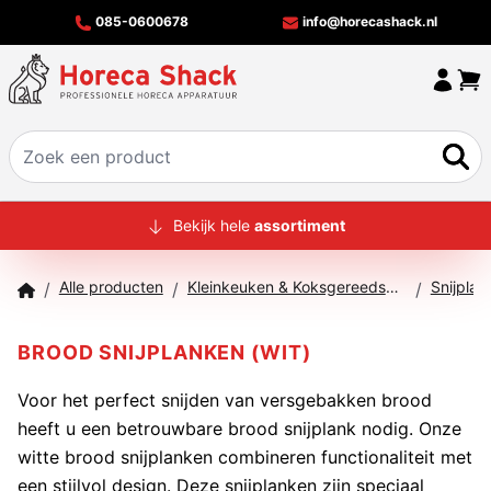
085-0600678
info@horecashack.nl
HOME
Bekijk hele
assortiment
ALLE PRODUCTEN
Alle producten
Kleinkeuken & Koksgereedschap
Snijplan
/
/
/
OVER ONS
MERKEN
BROOD SNIJPLANKEN (WIT)
OFFERTECHECKER
Voor het perfect snijden van versgebakken brood
heeft u een betrouwbare brood snijplank nodig. Onze
CONTACT
witte brood snijplanken combineren functionaliteit met
een stijlvol design. Deze snijplanken zijn speciaal