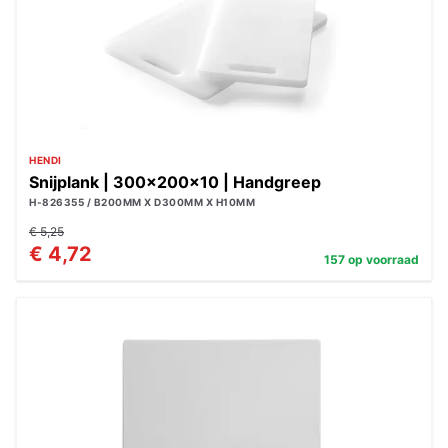
HENDI
Snijplank | 300x200x10 | Handgreep
H-826355 / B200MM X D300MM X H10MM
€ 5,25
€ 4,72
157 op voorraad