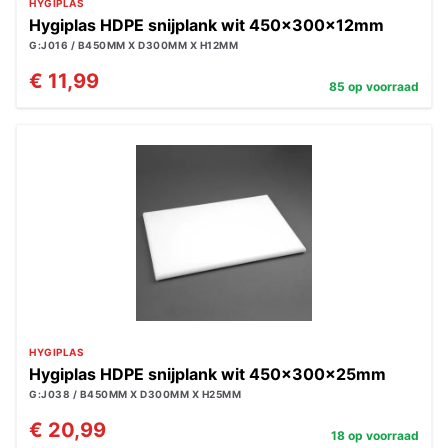
HYGIPLAS
Hygiplas HDPE snijplank wit 450x300x12mm
G:J016 / B450MM X D300MM X H12MM
€ 11,99
85 op voorraad
HYGIPLAS
Hygiplas HDPE snijplank wit 450x300x25mm
G:J038 / B450MM X D300MM X H25MM
€ 20,99
18 op voorraad