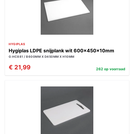
HYGIPLAS
Hygiplas LDPE snijplank wit 600x450x10mm
G:HC881 / B600MM X D450MM X H10MM
€ 21,99
262 op voorraad