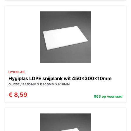
HYGIPLAS
Hygiplas LDPE snijplank wit 450x300x10mm
G:J252 / B450MM X D300MM X H10MM
€ 8,59
863 op voorraad