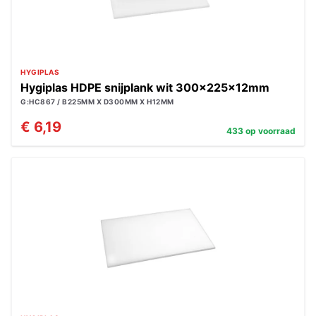
HYGIPLAS
Hygiplas HDPE snijplank wit 300x225x12mm
G:HC867 / B225MM X D300MM X H12MM
€ 6,19
433 op voorraad