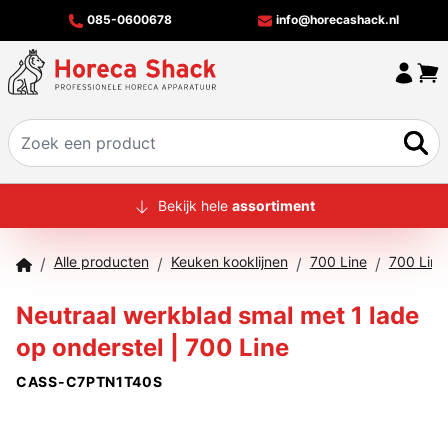
085-0600678
info@horecashack.nl
HOME
Bekijk hele
assortiment
ALLE PRODUCTEN
Alle producten
Keuken kooklijnen
700 Line
700 Line
/
/
/
/
OVER ONS
Neutraal werkblad smal met 1 lade
MERKEN
op onderstel | 700 Line
OFFERTECHECKER
CASS-C7PTN1T40S
CONTACT