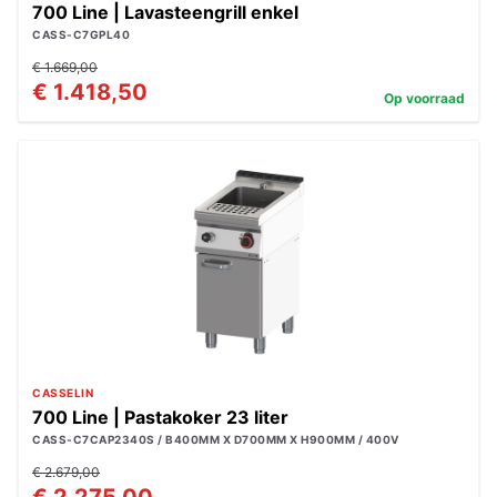
700 Line | Lavasteengrill enkel
CASS-C7GPL40
€ 1.669,00
€ 1.418,50
Op voorraad
CASSELIN
700 Line | Pastakoker 23 liter
CASS-C7CAP2340S / B400MM X D700MM X H900MM / 400V
€ 2.679,00