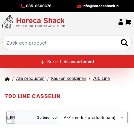
085-0600678
info@horecashack.nl
HOME
Bekijk hele
assortiment
ALLE PRODUCTEN
Alle producten
Keuken kooklijnen
700 Line
/
/
/
OVER ONS
MERKEN
700 LINE CASSELIN
OFFERTECHECKER
CONTACT
Sorteren op: