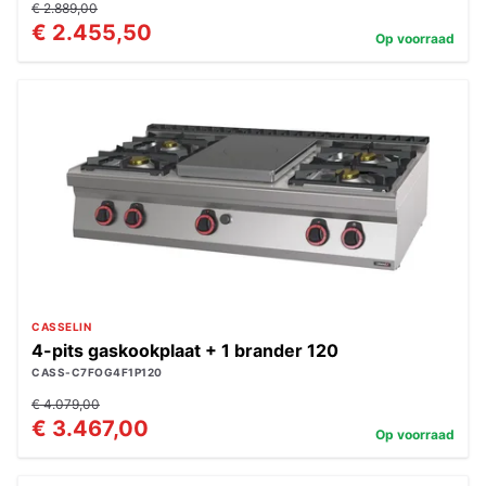
€ 2.889,00
€ 2.455,50
Op voorraad
CASSELIN
4-pits gaskookplaat + 1 brander 120
CASS-C7FOG4F1P120
€ 4.079,00
€ 3.467,00
Op voorraad