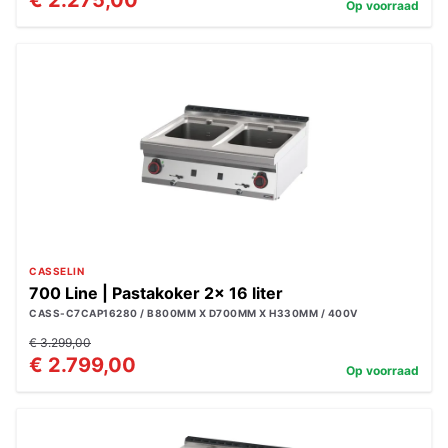
€ 2.275,00
Op voorraad
CASSELIN
700 Line | Pastakoker 2x 16 liter
CASS-C7CAP16280 / B800MM X D700MM X H330MM / 400V
€ 3.299,00
€ 2.799,00
Op voorraad