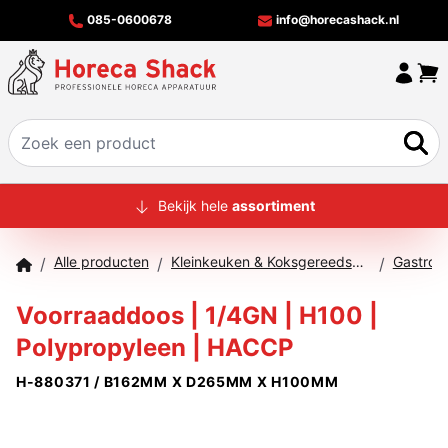
085-0600678
info@horecashack.nl
HOME
Bekijk hele
assortiment
ALLE PRODUCTEN
Alle producten
Kleinkeuken & Koksgereedschap
Gastron
/
/
/
OVER ONS
Voorraaddoos | 1/4GN | H100 |
MERKEN
Polypropyleen | HACCP
OFFERTECHECKER
H-880371 / B162MM X D265MM X H100MM
CONTACT