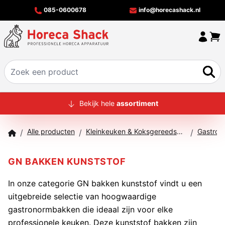
085-0600678
info@horecashack.nl
HOME
Bekijk hele
assortiment
ALLE PRODUCTEN
Alle producten
Kleinkeuken & Koksgereedschap
Gastron
/
/
/
OVER ONS
MERKEN
GN BAKKEN KUNSTSTOF
OFFERTECHECKER
In onze categorie GN bakken kunststof vindt u een
uitgebreide selectie van hoogwaardige
CONTACT
gastronormbakken die ideaal zijn voor elke
professionele keuken. Deze kunststof bakken zijn