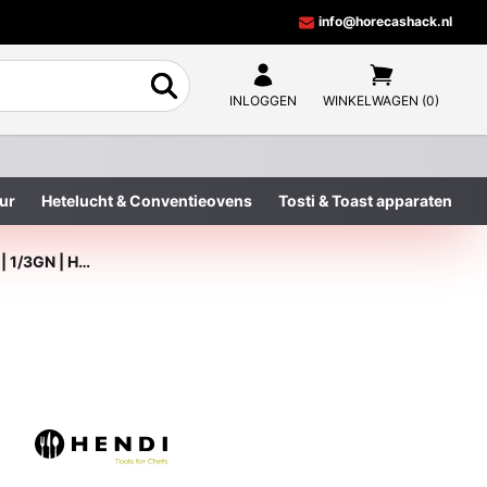
info@horecashack.nl
INLOGGEN
WINKELWAGEN (0)
ur
Hetelucht & Conventieovens
Tosti & Toast apparaten
Gastronormbak | 1/3GN | Hoog 100mm | Polycarbonaat Wit