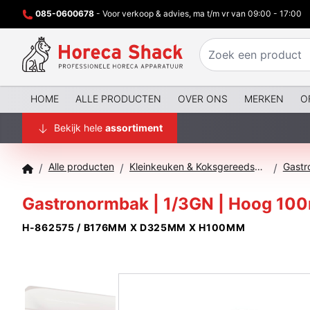
085-0600678
- Voor verkoop & advies, ma t/m vr van 09:00 - 17:00
HOME
ALLE PRODUCTEN
OVER ONS
MERKEN
O
Bekijk hele
assortiment
Alle producten
Kleinkeuken & Koksgereedschap
Gastr
/
/
/
Gastronormbak | 1/3GN | Hoog 100
H-862575 / B176MM X D325MM X H100MM