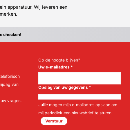
ein apparatuur. Wij leveren een
 merken.
te checken!
Op de hoogte blijven?
Uw e-mailadres
*
telefonisch
rijdag van
Opslag van uw gegevens
*
l uw vragen.
Jullie mogen mijn e-mailadres opslaan om
mij periodiek een nieuwsbrief te sturen
Verstuur