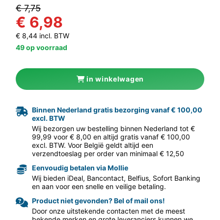
€ 7,75
€ 6,98
€ 8,44 incl. BTW
49 op voorraad
aar volgende f
in winkelwagen
Binnen Nederland gratis bezorging vanaf € 100,00
excl. BTW
Wij bezorgen uw bestelling binnen Nederland tot €
99,99 voor € 8,00 en altijd gratis vanaf € 100,00
excl. BTW. Voor België geldt altijd een
verzendtoeslag per order van minimaal € 12,50
Eenvoudig betalen via Mollie
Wij bieden iDeal, Bancontact, Belfius, Sofort Banking
en aan voor een snelle en veilige betaling.
Product niet gevonden? Bel of mail ons!
Door onze uitstekende contacten met de meest
bekende merken en grote leveranciers kunnen we