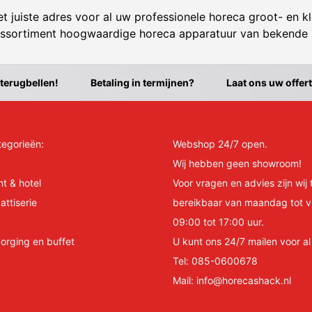
t juiste adres voor al uw professionele horeca groot- en kl
ssortiment hoogwaardige horeca apparatuur van bekende
 terugbellen!
Betaling in termijnen?
Laat ons uw offer
tegorieën:
Webshop 24/7 open.
Wij hebben geen showroom!
nt & hotel
Voor vragen en advies zijn wij 
attiserie
bereikbaar van maandag tot v
09:00 tot 17:00 uur.
orging en buffet
U kunt ons 24/7 mailen voor a
Tel:
085-0600678
Mail:
info@horecashack.nl