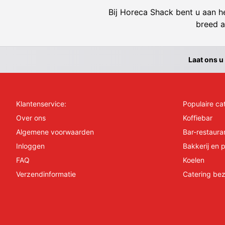
Bij Horeca Shack bent u aan he
breed a
Laat ons u
Klantenservice:
Populaire ca
Over ons
Koffiebar
Algemene voorwaarden
Bar-restaura
Inloggen
Bakkerij en p
FAQ
Koelen
Verzendinformatie
Catering bez