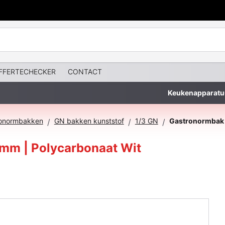
FFERTECHECKER
CONTACT
Keukenapparatu
onormbakken
GN bakken kunststof
1/3 GN
/
/
/
mm | Polycarbonaat Wit