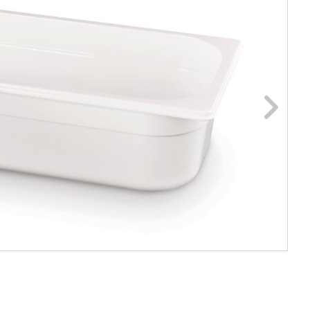
ge foto
N