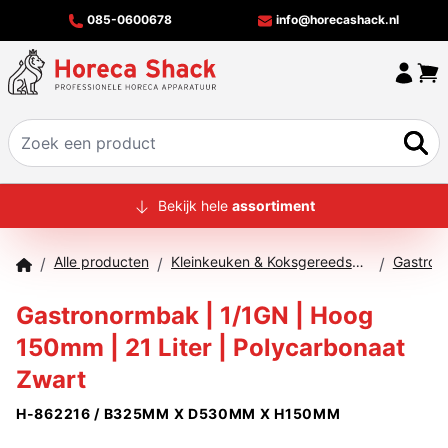
085-0600678
info@horecashack.nl
HOME
Bekijk hele
assortiment
ALLE PRODUCTEN
Alle producten
Kleinkeuken & Koksgereedschap
Gastron
/
/
/
OVER ONS
Gastronormbak | 1/1GN | Hoog
MERKEN
150mm | 21 Liter | Polycarbonaat
OFFERTECHECKER
Zwart
CONTACT
H-862216 / B325MM X D530MM X H150MM