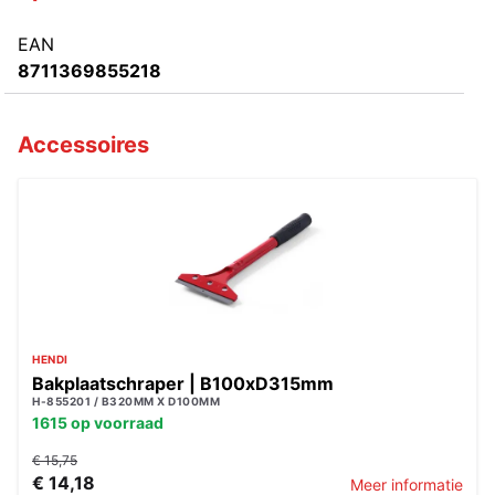
EAN
8711369855218
Accessoires
HENDI
Bakplaatschraper | B100xD315mm
H-855201 / B320MM X D100MM
1615 op voorraad
€ 15,75
€ 14,18
Meer informatie