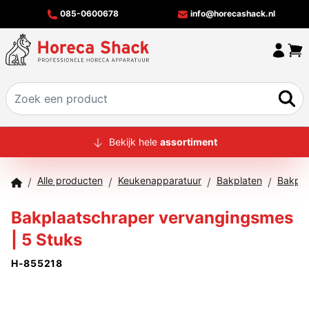
085-0600678
info@horecashack.nl
HOME
Bekijk hele
assortiment
ALLE PRODUCTEN
Alle producten
Keukenapparatuur
Bakplaten
Bakpla
/
/
/
/
OVER ONS
Bakplaatschraper vervangingsmes
MERKEN
| 5 Stuks
OFFERTECHECKER
H-855218
CONTACT