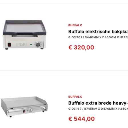
BUFFALO
Buffalo elektrische bakpl
G:DC901 / B440MM X D465MM X H225
€ 320,00
BUFFALO
Buffalo extra brede heavy
G:DB167 / B745MM X D470MM X H240
€ 544,00