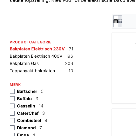
keukenopstelling. Kies voor onze elektrische bakplaten e
PRODUCTCATEGORIE
Bakplaten Elektrisch 230V
71
Bakplaten Elektrisch 400V
196
Bakplaten Gas
206
Teppanyaki-bakplaten
10
MERK
Bartscher
5
Buffalo
3
Casselin
14
CaterChef
3
Combisteel
4
Diamond
7
Emga
4