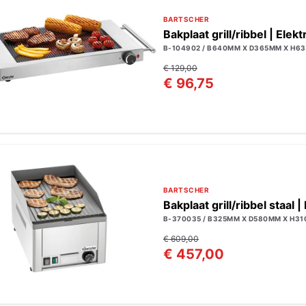
BARTSCHER
Bakplaat grill/ribbel | Elekt
B-104902 / B640MM X D365MM X H63
€ 129,00
€ 96,75
BARTSCHER
Bakplaat grill/ribbel staal |
B-370035 / B325MM X D580MM X H31
€ 609,00
€ 457,00