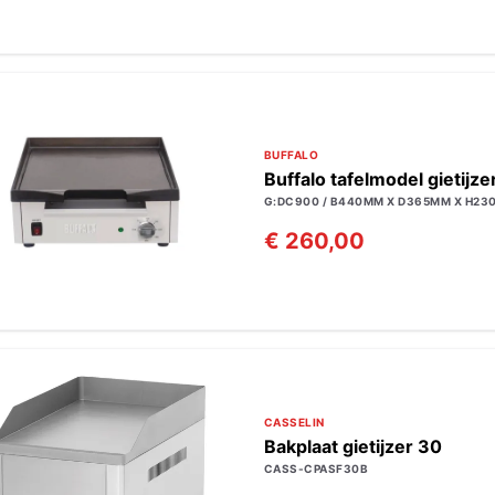
BUFFALO
Buffalo tafelmodel gietij
G:DC900 / B440MM X D365MM X H23
€ 260,00
CASSELIN
Bakplaat gietijzer 30
CASS-CPASF30B