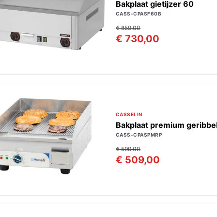
Bakplaat gietijzer 60
CASS-CPASF60B
€ 859,00
€ 730,00
CASSELIN
Bakplaat premium geribbe
CASS-CPASPMRP
€ 599,00
€ 509,00