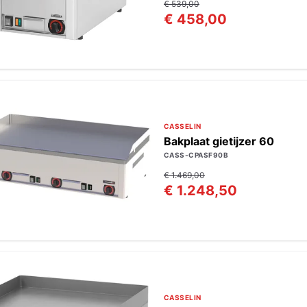
€ 539,00
€ 458,00
CASSELIN
Bakplaat gietijzer 60
CASS-CPASF90B
€ 1.469,00
€ 1.248,50
CASSELIN