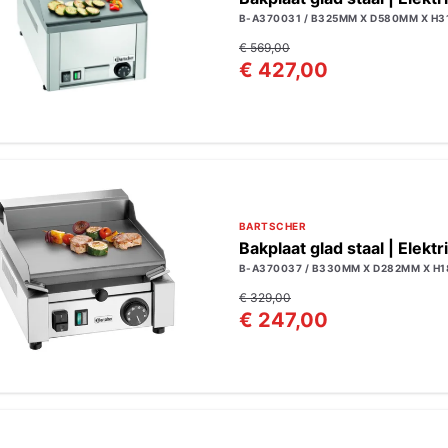
B-A370031 / B325MM X D580MM X H3
€ 569,00
€ 427,00
BARTSCHER
Bakplaat glad staal | Elektr
B-A370037 / B330MM X D282MM X H1
€ 329,00
€ 247,00