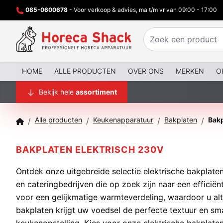
085-0600678
- Voor verkoop & advies, ma t/m vr van 09:00 - 17:00
HOME
ALLE PRODUCTEN
OVER ONS
MERKEN
O
Bekijk hele
assortiment
Alle producten
Keukenapparatuur
Bakplaten
Bakp
/
/
/
/
BAKPLATEN ELEKTRISCH 230V
Ontdek onze uitgebreide selectie elektrische bakplaten
en cateringbedrijven die op zoek zijn naar een effici
voor een gelijkmatige warmteverdeling, waardoor u alt
bakplaten krijgt uw voedsel de perfecte textuur en sm