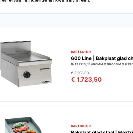
n ervaar efficiëntie en kwaliteit in één.
BARTSCHER
600 Line | Bakplaat glad c
B-132115 / B400MM X D600MM X H29
€ 2.298,00
€ 1.723,50
BARTSCHER
Bakplaat glad staal | Elektr