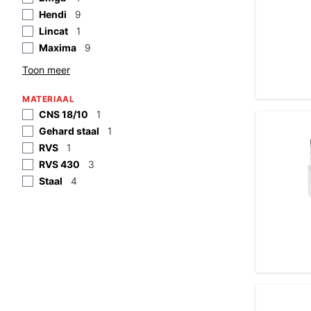
Hendi
9
Lincat
1
Maxima
9
Toon meer
MATERIAAL
CNS 18/10
1
Gehard staal
1
RVS
1
RVS 430
3
Staal
4