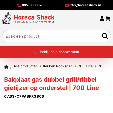
085-0600678
info@horecashack.nl
HOME
Bekijk hele
assortiment
ALLE PRODUCTEN
Alle producten
Keuken kooklijnen
700 Line
700 Line
/
/
/
/
OVER ONS
Bakplaat gas dubbel grill/ribbel
MERKEN
gietijzer op onderstel | 700 Line
OFFERTECHECKER
CASS-C7PASFRG80S
CONTACT