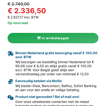
€ 2.749,00
€ 2.336,50
€ 2.827,17 incl. BTW
Op voorraad
in winkelwagen
aar volgende f
Binnen Nederland gratis bezorging vanaf € 100,00
excl. BTW
Wij bezorgen uw bestelling binnen Nederland tot €
99,99 voor € 8,00 en altijd gratis vanaf € 100,00
excl. BTW. Voor België geldt altijd een
verzendtoeslag per order van minimaal € 12,50
Eenvoudig betalen via Mollie
Wij bieden iDeal, Bancontact, Belfius, Sofort Banking
en aan voor een snelle en veilige betaling.
Product niet gevonden? Bel of mail ons!
Door onze uitstekende contacten met de meest
bekende merken en grote leveranciers kunnen we