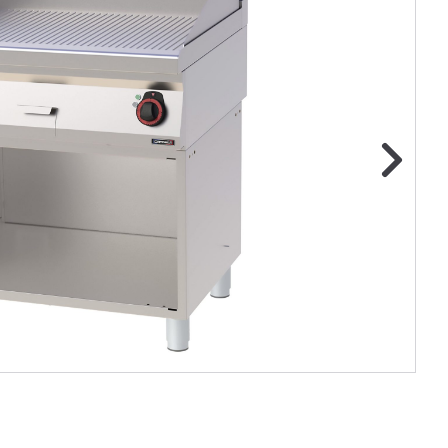
ge foto
N