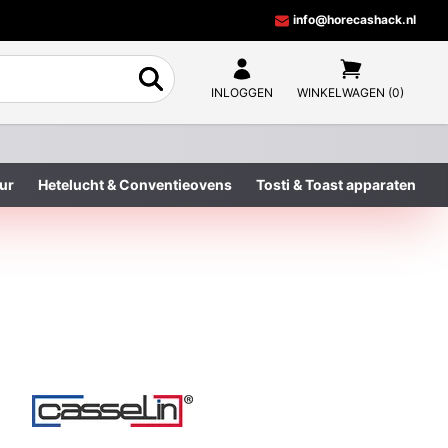
info@horecashack.nl
INLOGGEN
WINKELWAGEN (0)
ur
Hetelucht & Conventieovens
Tosti & Toast apparaten