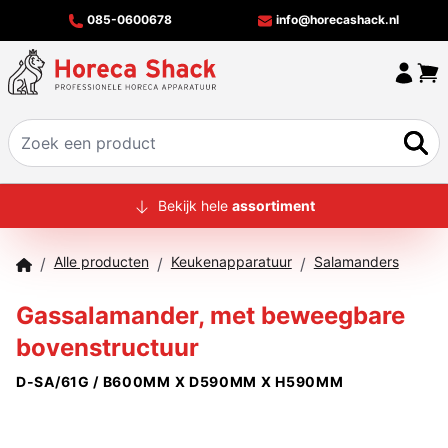
085-0600678
info@horecashack.nl
HOME
Bekijk hele
assortiment
ALLE PRODUCTEN
Alle producten
Keukenapparatuur
Salamanders
/
/
/
OVER ONS
Gassalamander, met beweegbare
MERKEN
bovenstructuur
OFFERTECHECKER
D-SA/61G / B600MM X D590MM X H590MM
CONTACT