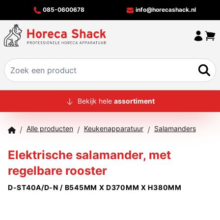
085-0600678
info@horecashack.nl
HOME
Bekijk hele
assortiment
ALLE PRODUCTEN
Alle producten
Keukenapparatuur
Salamanders
/
/
/
OVER ONS
Elektrische salamander, met
MERKEN
regelbare rooster
OFFERTECHECKER
D-ST40A/D-N / B545MM X D370MM X H380MM
CONTACT