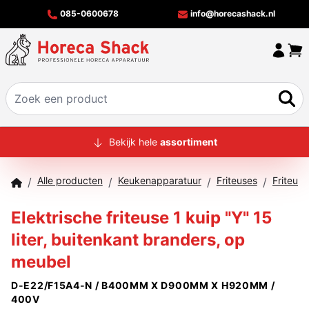
085-0600678
info@horecashack.nl
HOME
Bekijk hele
assortiment
ALLE PRODUCTEN
Alle producten
Keukenapparatuur
Friteuses
Friteuse
/
/
/
/
OVER ONS
Elektrische friteuse 1 kuip "Y" 15
MERKEN
liter, buitenkant branders, op
OFFERTECHECKER
meubel
CONTACT
D-E22/F15A4-N / B400MM X D900MM X H920MM /
400V