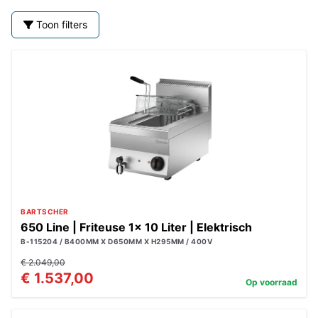
Toon filters
BARTSCHER
650 Line | Friteuse 1x 10 Liter | Elektrisch
B-115204 / B400MM X D650MM X H295MM / 400V
€ 2.049,00
€ 1.537,00
Op voorraad