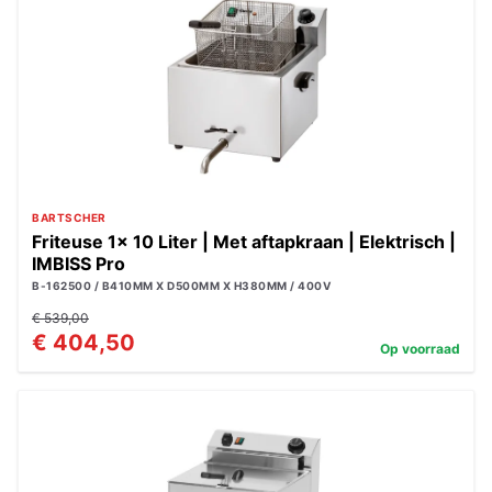
BARTSCHER
Friteuse 1x 10 Liter | Met aftapkraan | Elektrisch |
IMBISS Pro
B-162500 / B410MM X D500MM X H380MM / 400V
€ 539,00
€ 404,50
Op voorraad