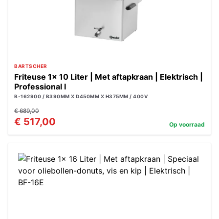
BARTSCHER
Friteuse 1x 10 Liter | Met aftapkraan | Elektrisch |
Professional I
B-162900 / B390MM X D450MM X H375MM / 400V
€ 689,00
€ 517,00
Op voorraad