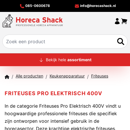
085-0600678
info@horecashack.nl
HOME
Bekijk hele
assortiment
ALLE PRODUCTEN
Alle producten
Keukenapparatuur
Friteuses
/
/
/
OVER ONS
MERKEN
FRITEUSES PRO ELEKTRISCH 400V
OFFERTECHECKER
In de categorie Friteuses Pro Elektrisch 400V vindt u
hoogwaardige professionele friteuses die specifiek
CONTACT
zijn ontworpen voor intensief gebruik in de
horecasector. Deze krachtige elektrische friteuses,