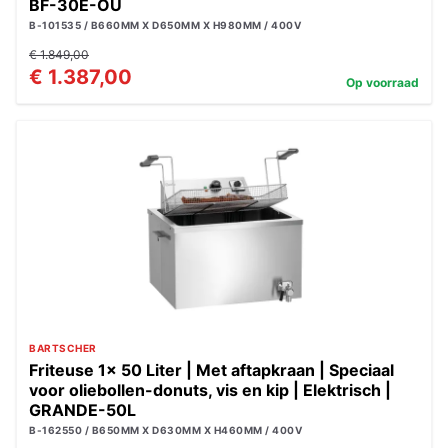
BF-30E-OU
B-101535 / B660MM X D650MM X H980MM / 400V
€ 1.849,00
€ 1.387,00
Op voorraad
BARTSCHER
Friteuse 1x 50 Liter | Met aftapkraan | Speciaal
voor oliebollen-donuts, vis en kip | Elektrisch |
GRANDE-50L
B-162550 / B650MM X D630MM X H460MM / 400V