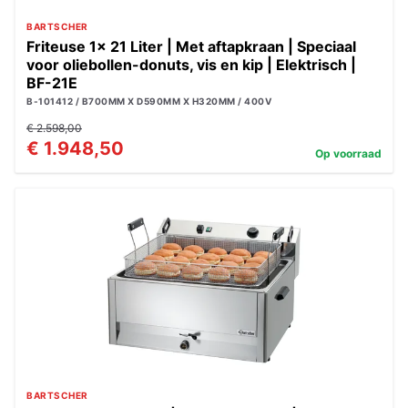
BARTSCHER
Friteuse 1x 21 Liter | Met aftapkraan | Speciaal
voor oliebollen-donuts, vis en kip | Elektrisch |
BF-21E
B-101412 / B700MM X D590MM X H320MM / 400V
€ 2.598,00
€ 1.948,50
Op voorraad
BARTSCHER