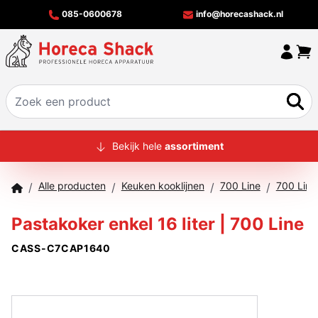
085-0600678
info@horecashack.nl
HOME
Bekijk hele
assortiment
ALLE PRODUCTEN
Alle producten
Keuken kooklijnen
700 Line
700 Line
/
/
/
/
OVER ONS
Pastakoker enkel 16 liter | 700 Line
MERKEN
CASS-C7CAP1640
OFFERTECHECKER
CONTACT