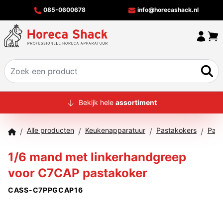
085-0600678
info@horecashack.nl
HOME
Bekijk hele
assortiment
ALLE PRODUCTEN
Alle producten
Keukenapparatuur
Pastakokers
Past
/
/
/
/
OVER ONS
1/6 mand met linkerhandgreep
MERKEN
voor C7CAP pastakoker
OFFERTECHECKER
CASS-C7PPGCAP16
CONTACT