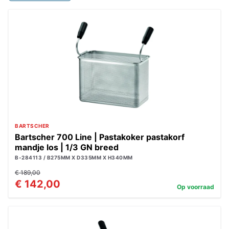
BARTSCHER
Bartscher 700 Line | Pastakoker pastakorf
mandje los | 1/3 GN breed
B-284113 / B275MM X D335MM X H340MM
€ 189,00
€ 142,00
Op voorraad