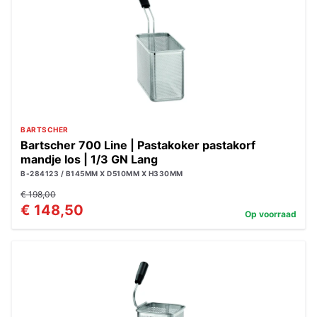
BARTSCHER
Bartscher 700 Line | Pastakoker pastakorf
mandje los | 1/3 GN Lang
B-284123 / B145MM X D510MM X H330MM
€ 198,00
€ 148,50
Op voorraad