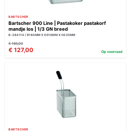
BARTSCHER
Bartscher 900 Line | Pastakoker pastakorf
mandje los | 1/3 GN breed
B-284114 / B160MM X D510MM X H335MM
€ 169,00
€ 127,00
Op voorraad
BARTSCHER