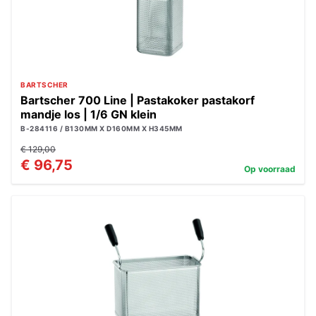
BARTSCHER
Bartscher 700 Line | Pastakoker pastakorf
mandje los | 1/6 GN klein
B-284116 / B130MM X D160MM X H345MM
€ 129,00
€ 96,75
Op voorraad