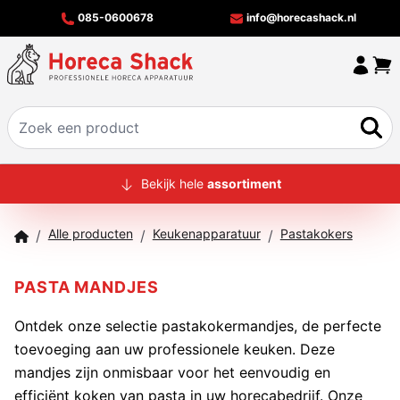
085-0600678
info@horecashack.nl
HOME
Bekijk hele
assortiment
ALLE PRODUCTEN
Alle producten
Keukenapparatuur
Pastakokers
/
/
/
OVER ONS
MERKEN
PASTA MANDJES
OFFERTECHECKER
Ontdek onze selectie pastakokermandjes, de perfecte
toevoeging aan uw professionele keuken. Deze
CONTACT
mandjes zijn onmisbaar voor het eenvoudig en
efficiënt koken van pasta in uw horecabedrijf. Onze