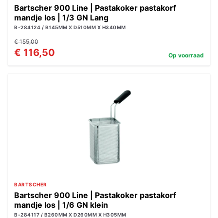
Bartscher 900 Line | Pastakoker pastakorf
mandje los | 1/3 GN Lang
B-284124 / B145MM X D510MM X H340MM
€ 155,00
€ 116,50
Op voorraad
BARTSCHER
Bartscher 900 Line | Pastakoker pastakorf
mandje los | 1/6 GN klein
B-284117 / B260MM X D260MM X H305MM