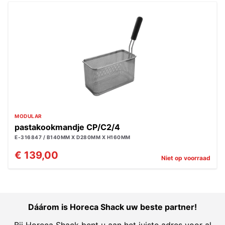
MODULAR
pastakookmandje CP/C2/4
E-316847 / B140MM X D280MM X H160MM
€ 139,00
Niet op voorraad
Dáárom is Horeca Shack uw beste partner!