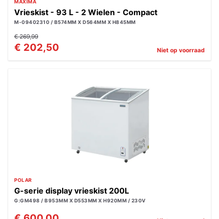
MAXIMA
Vrieskist - 93 L - 2 Wielen - Compact
M-09402310 / B574MM X D564MM X H845MM
€ 269,99
€ 202,50
Niet op voorraad
POLAR
G-serie display vrieskist 200L
G:GM498 / B953MM X D553MM X H920MM / 230V
€ 600,00