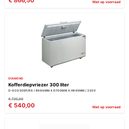
€ 866,50
Niet op voorraad
DIAMOND
Kofferdiepvriezer 300 liter
D-SCO30EP/R6 / B984MM X D700MM X H945MM / 230V
€ 720,00
€ 540,00
Niet op voorraad