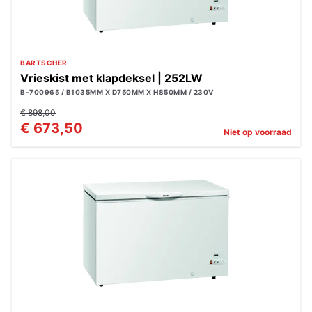
BARTSCHER
Vrieskist met klapdeksel | 252LW
B-700965 / B1035MM X D750MM X H850MM / 230V
€ 898,00
€ 673,50
Niet op voorraad