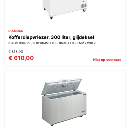
DIAMOND
Kofferdiepvriezer, 300 liter, glijdeksel
D-GVL030/P9 / B1010MM X D630MM X H890MM / 230V
€ 813,00
€ 610,00
Niet op voorraad