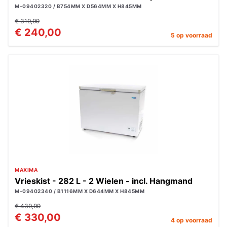
M-09402320 / B754MM X D564MM X H845MM
€ 319,99
€ 240,00
5 op voorraad
MAXIMA
Vrieskist - 282 L - 2 Wielen - incl. Hangmand
M-09402340 / B1116MM X D644MM X H845MM
€ 439,99
€ 330,00
4 op voorraad