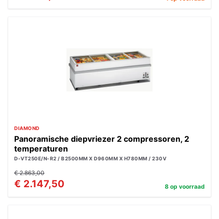
DIAMOND
Panoramische diepvriezer 2 compressoren, 2
temperaturen
D-VT250E/N-R2 / B2500MM X D960MM X H780MM / 230V
€ 2.863,00
€ 2.147,50
8 op voorraad