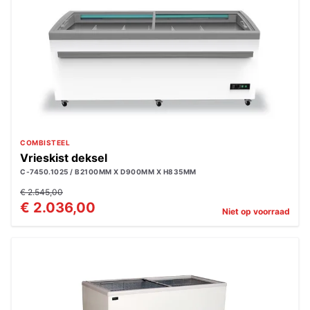
COMBISTEEL
Vrieskist deksel
C-7450.1025 / B2100MM X D900MM X H835MM
€ 2.545,00
€ 2.036,00
Niet op voorraad