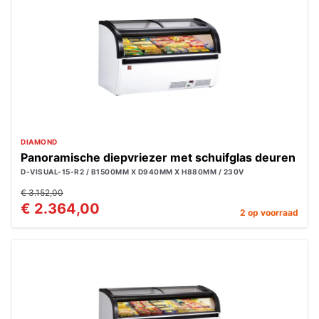
DIAMOND
Panoramische diepvriezer met schuifglas deuren
D-VISUAL-15-R2 / B1500MM X D940MM X H880MM / 230V
€ 3.152,00
€ 2.364,00
2 op voorraad