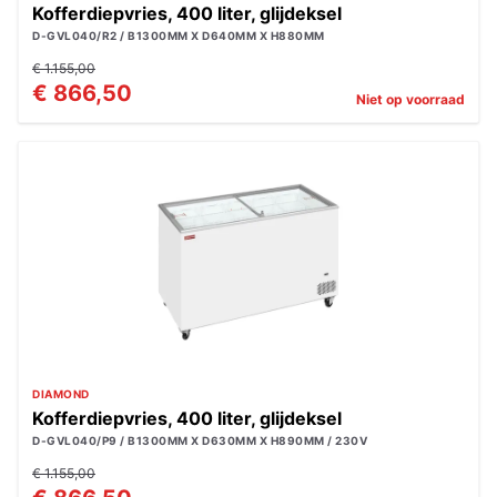
Kofferdiepvries, 400 liter, glijdeksel
D-GVL040/R2 / B1300MM X D640MM X H880MM
€ 1.155,00
€ 866,50
Niet op voorraad
DIAMOND
Kofferdiepvries, 400 liter, glijdeksel
D-GVL040/P9 / B1300MM X D630MM X H890MM / 230V
€ 1.155,00