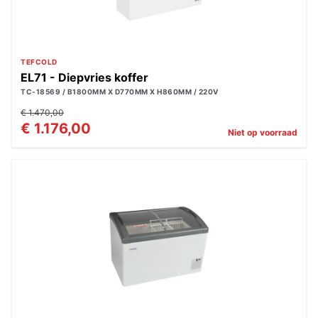
TEFCOLD
EL71 - Diepvries koffer
TC-18569 / B1800MM X D770MM X H860MM / 220V
€ 1.470,00
€ 1.176,00
Niet op voorraad