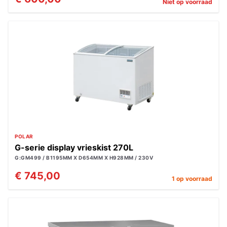
Niet op voorraad
POLAR
G-serie display vrieskist 270L
G:GM499 / B1195MM X D654MM X H928MM / 230V
€ 745,00
1 op voorraad