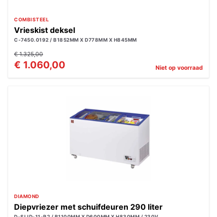
COMBISTEEL
Vrieskist deksel
C-7450.0192 / B1852MM X D778MM X H845MM
€ 1.325,00
€ 1.060,00
Niet op voorraad
DIAMOND
Diepvriezer met schuifdeuren 290 liter
D-SLID-11-R2 / B1100MM X D600MM X H830MM / 230V