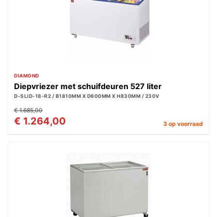
DIAMOND
Diepvriezer met schuifdeuren 527 liter
D-SLID-18-R2 / B1810MM X D600MM X H830MM / 230V
€ 1.685,00
€ 1.264,00
3 op voorraad