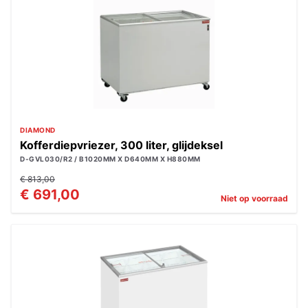
DIAMOND
Kofferdiepvriezer, 300 liter, glijdeksel
D-GVL030/R2 / B1020MM X D640MM X H880MM
€ 813,00
€ 691,00
Niet op voorraad