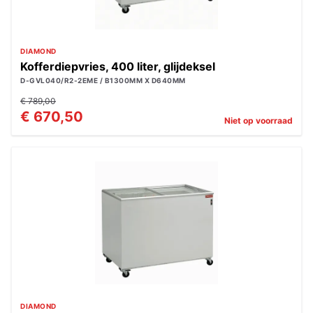
DIAMOND
Kofferdiepvries, 400 liter, glijdeksel
D-GVL040/R2-2EME / B1300MM X D640MM
€ 789,00
€ 670,50
Niet op voorraad
DIAMOND