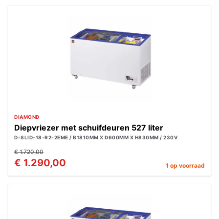
DIAMOND
Diepvriezer met schuifdeuren 527 liter
D-SLID-18-R2-2EME / B1810MM X D600MM X H830MM / 230V
€ 1.720,00
€ 1.290,00
1 op voorraad