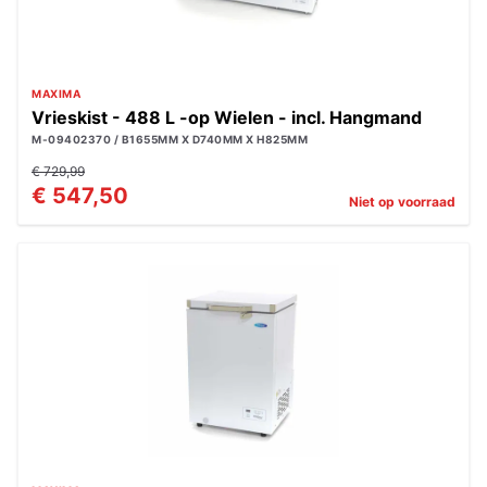
MAXIMA
Vrieskist - 488 L -op Wielen - incl. Hangmand
M-09402370 / B1655MM X D740MM X H825MM
€ 729,99
€ 547,50
Niet op voorraad