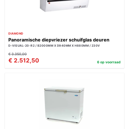
DIAMOND
Panoramische diepvriezer schuifglas deuren
D-VISUAL-20-R2 / B2000MM X D940MM X H880MM / 230V
€ 3.350,00
€ 2.512,50
6 op voorraad