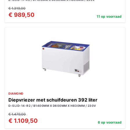
€ 1.319,00
€ 989,50
11 op voorraad
DIAMOND
Diepvriezer met schuifdeuren 392 liter
D-SLID-14-R2 / B1400MM X D600MM X H830MM / 230V
€ 1.479,00
€ 1.109,50
6 op voorraad