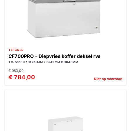
TEFCOLD
CF700PRO - Diepvries koffer deksel rvs
TC-50109 / B1775MM X D743MM X H840MM
€ 980,00
€ 784,00
Niet op voorraad