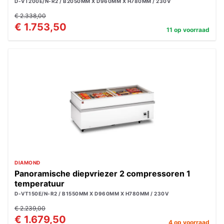
D-VT200E/N-R2 / B2050MM X D960MM X H780MM / 230V
€ 2.338,00
€ 1.753,50
11 op voorraad
DIAMOND
Panoramische diepvriezer 2 compressoren 1
temperatuur
D-VT150E/N-R2 / B1550MM X D960MM X H780MM / 230V
€ 2.239,00
€ 1.679,50
4 op voorraad