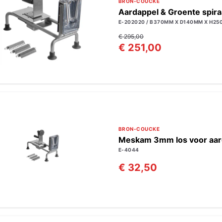
BRON-COUCKE
Aardappel & Groente spir
E-202020 / B370MM X D140MM X H2
€ 295,00
€ 251,00
BRON-COUCKE
Meskam 3mm los voor aard
E-4044
€ 32,50