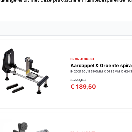
keukengerei uit met deze praktische en ruimtebesparende hul
BRON-COUCKE
Aardappel & Groente spir
E-202120 / B360MM X D135MM X H2
€ 223,00
€ 189,50