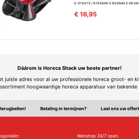
E-016072 / B188MM X D68MM X H93
€ 16,95
Dáárom is Horeca Shack uw beste partner!
t juiste adres voor al uw professionele horeca groot- en kl
ssortiment hoogwaardige horeca apparatuur van bekende
 terugbellen!
Betaling in termijnen?
Laat ons uw offer
tegorieën:
Webshop 24/7 open.