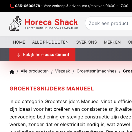
085-0600678
- Voor verkoop & advies, ma t/m vr van 09:00 - 17:00
HOME
ALLE PRODUCTEN
OVER ONS
MERKEN
O
Bekijk hele
assortiment
Alle producten
Viszaak
Groentesnijmachines
Groe
/
/
/
/
GROENTESNIJDERS MANUEEL
In de categorie Groentesnijders Manueel vindt u effic
zijn ideaal voor het creëren van consistente snijkwalit
eenvoudige bediening en stevige constructie zijn dez
werken, zonder dat er elektriciteit nodig is, wat zowel