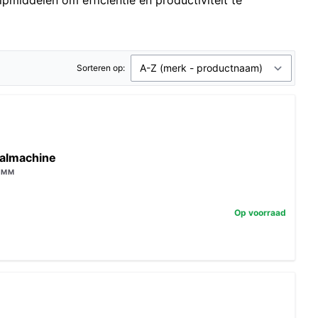
pmiddelen om efficiëntie en productiviteit te
Sorteren op:
aalmachine
43MM
Op voorraad