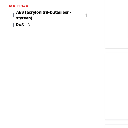
MATERIAAL
ABS (acrylonitril-butadieen-
1
styreen)
RVS
3