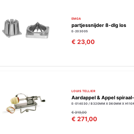
EMGA
partjessnijder 8-dlg los
E-203005
€ 23,00
LOUIS TELLIER
Aardappel & Appel spiraal
E-014030 / B320MM X D60MM X H11
€ 319,00
€ 271,00