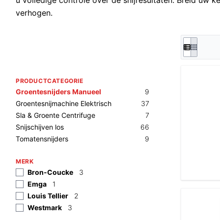
u volledige controle over de snijresultaten. Breid uw 
verhogen.
PRODUCTCATEGORIE
Groentesnijders Manueel
9
Groentesnijmachine Elektrisch
37
Sla & Groente Centrifuge
7
Snijschijven los
66
Tomatensnijders
9
MERK
Bron-Coucke
3
Emga
1
Louis Tellier
2
Westmark
3