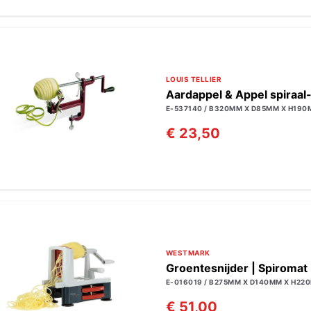
LOUIS TELLIER
Aardappel & Appel spiraal
E-537140 / B320MM X D85MM X H19
€ 23,50
WESTMARK
Groentesnijder | Spiromat
E-016019 / B275MM X D140MM X H22
€ 51,00