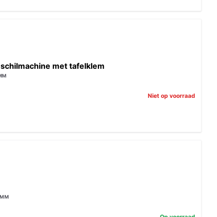
-schilmachine met tafelklem
0MM
Niet op voorraad
0MM
Op voorraad