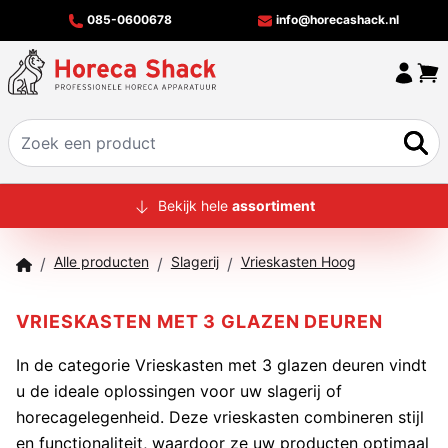
085-0600678
info@horecashack.nl
HOME
Bekijk hele
assortiment
ALLE PRODUCTEN
Alle producten
Slagerij
Vrieskasten Hoog
/
/
/
OVER ONS
MERKEN
VRIESKASTEN MET 3 GLAZEN DEUREN
OFFERTECHECKER
In de categorie Vrieskasten met 3 glazen deuren vindt
u de ideale oplossingen voor uw slagerij of
CONTACT
horecagelegenheid. Deze vrieskasten combineren stijl
en functionaliteit, waardoor ze uw producten optimaal