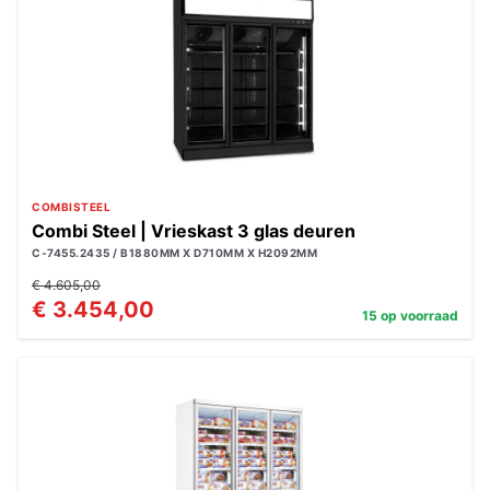
COMBISTEEL
Combi Steel | Vrieskast 3 glas deuren
C-7455.2435 / B1880MM X D710MM X H2092MM
€ 4.605,00
€ 3.454,00
15 op voorraad