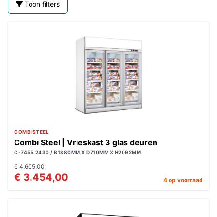
Toon filters
COMBISTEEL
Combi Steel | Vrieskast 3 glas deuren
C-7455.2430 / B1880MM X D710MM X H2092MM
€ 4.605,00
€ 3.454,00
4 op voorraad