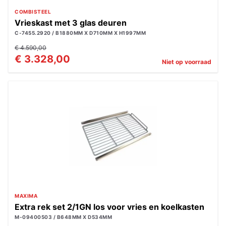
COMBISTEEL
Vrieskast met 3 glas deuren
C-7455.2920 / B1880MM X D710MM X H1997MM
€ 4.590,00
€ 3.328,00
Niet op voorraad
MAXIMA
Extra rek set 2/1GN los voor vries en koelkasten
M-09400503 / B648MM X D534MM