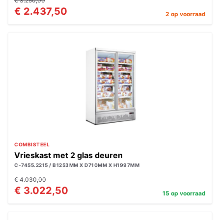
€ 3.250,00
€ 2.437,50
2 op voorraad
COMBISTEEL
Vrieskast met 2 glas deuren
C-7455.2215 / B1253MM X D710MM X H1997MM
€ 4.030,00
€ 3.022,50
15 op voorraad