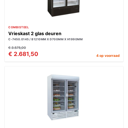
COMBISTEEL
Vrieskast 2 glas deuren
C-7450.0145 / B1210MM X D700MM X H1990MM
€ 3.575,00
€ 2.681,50
4 op voorraad