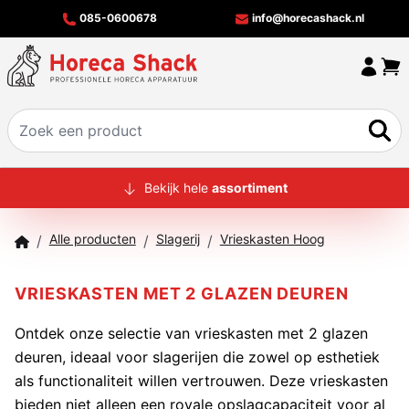
085-0600678
info@horecashack.nl
HOME
Bekijk hele
assortiment
ALLE PRODUCTEN
Alle producten
Slagerij
Vrieskasten Hoog
/
/
/
OVER ONS
MERKEN
VRIESKASTEN MET 2 GLAZEN DEUREN
OFFERTECHECKER
Ontdek onze selectie van vrieskasten met 2 glazen
deuren, ideaal voor slagerijen die zowel op esthetiek
CONTACT
als functionaliteit willen vertrouwen. Deze vrieskasten
bieden niet alleen een royale opslagcapaciteit voor al