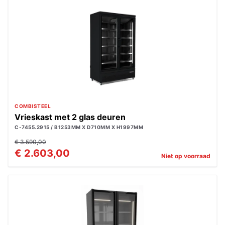
COMBISTEEL
Vrieskast met 2 glas deuren
C-7455.2915 / B1253MM X D710MM X H1997MM
€ 3.590,00
€ 2.603,00
Niet op voorraad