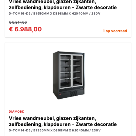
Vries wandmeubel, glazen zijkanten,
zelfbediening, klapdeuren - Zwarte decoratie
D-TCM16-D5 / B1550MM X D898MM X H2040MM / 230V
€ 9.317,00
€ 6.988,00
1 op voorraad
DIAMOND
Vries wandmeubel, glazen zijkanten,
zelfbediening, klapdeuren - Zwarte decoratie
D-TCM14-D5 / B1350MM X D898MM X H2040MM / 230V