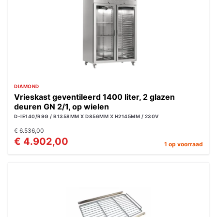
DIAMOND
Vrieskast geventileerd 1400 liter, 2 glazen
deuren GN 2/1, op wielen
D-IE140/R9G / B1358MM X D856MM X H2145MM / 230V
€ 6.536,00
€ 4.902,00
1 op voorraad