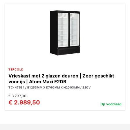
TEFCOLD
Vrieskast met 2 glazen deuren | Zeer geschikt
voor ijs | Atom Maxi F2DB
TC-47531 / B1253MM X D760MM X H2003MM / 220V
€ 3.737,00
€ 2.989,50
Op voorraad