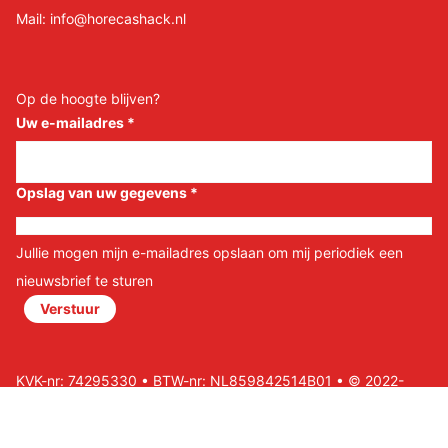
Mail:
info@horecashack.nl
Op de hoogte blijven?
Uw e-mailadres
*
Opslag van uw gegevens
*
Jullie mogen mijn e-mailadres opslaan om mij periodiek een
nieuwsbrief te sturen
Verstuur
KVK-nr: 74295330 • BTW-nr: NL859842514B01 • © 2022-
2026 Horeca Shack B.V • Website door Nils&Paul