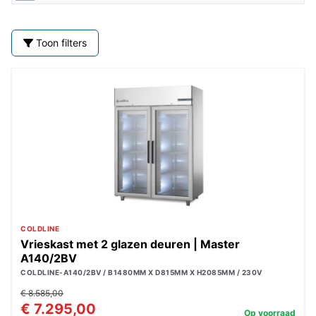
Toon filters
COLDLINE
Vrieskast met 2 glazen deuren | Master
A140/2BV
COLDLINE-A140/2BV / B1480MM X D815MM X H2085MM / 230V
€ 8.585,00
€ 7.295,00
Op voorraad