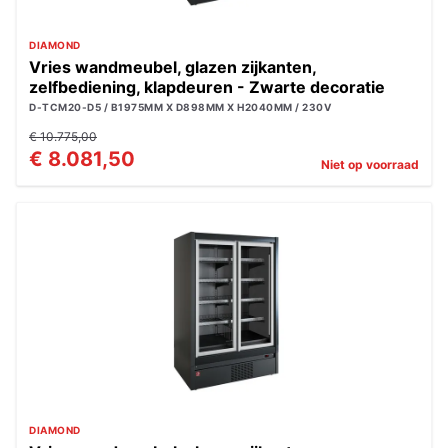
DIAMOND
Vries wandmeubel, glazen zijkanten,
zelfbediening, klapdeuren - Zwarte decoratie
D-TCM20-D5 / B1975MM X D898MM X H2040MM / 230V
€ 10.775,00
€ 8.081,50
Niet op voorraad
DIAMOND