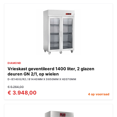
DIAMOND
Vrieskast geventileerd 1400 liter, 2 glazen
deuren GN 2/1, op wielen
D-IE140G/R2 / B1440MM X D850MM X H2070MM
€ 5.264,00
€ 3.948,00
4 op voorraad