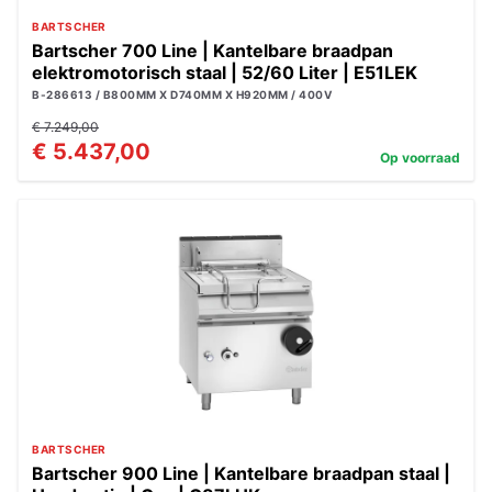
BARTSCHER
Bartscher 700 Line | Kantelbare braadpan
elektromotorisch staal | 52/60 Liter | E51LEK
B-286613 / B800MM X D740MM X H920MM / 400V
€ 7.249,00
€ 5.437,00
Op voorraad
BARTSCHER
Bartscher 900 Line | Kantelbare braadpan staal |