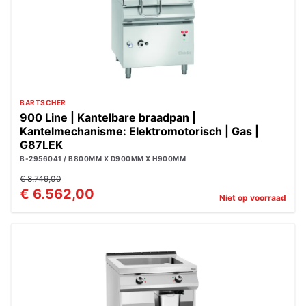
BARTSCHER
900 Line | Kantelbare braadpan |
Kantelmechanisme: Elektromotorisch | Gas |
G87LEK
B-2956041 / B800MM X D900MM X H900MM
€ 8.749,00
€ 6.562,00
Niet op voorraad