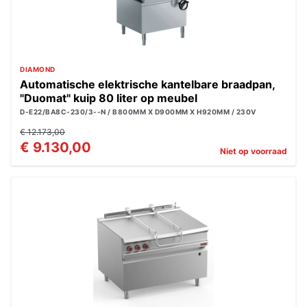
DIAMOND
Automatische elektrische kantelbare braadpan,
"Duomat" kuip 80 liter op meubel
D-E22/BA8C-230/3--N / B800MM X D900MM X H920MM / 230V
€ 12.173,00
€ 9.130,00
Niet op voorraad