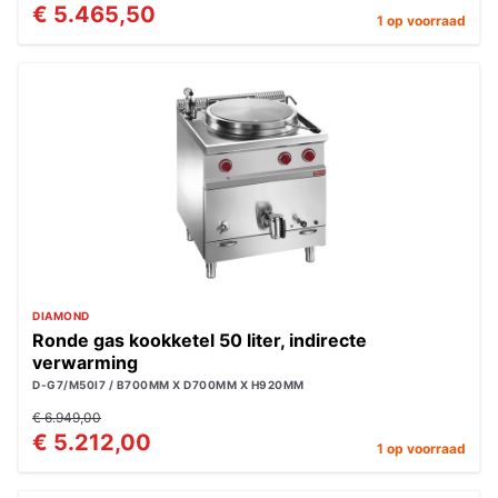
€ 5.465,50
1 op voorraad
DIAMOND
Ronde gas kookketel 50 liter, indirecte
verwarming
D-G7/M50I7 / B700MM X D700MM X H920MM
€ 6.949,00
€ 5.212,00
1 op voorraad