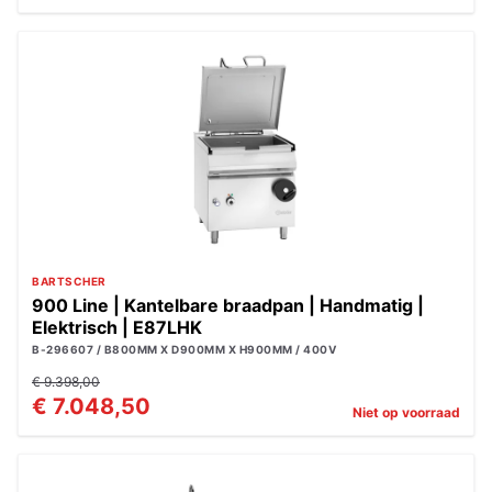
BARTSCHER
900 Line | Kantelbare braadpan | Handmatig |
Elektrisch | E87LHK
B-296607 / B800MM X D900MM X H900MM / 400V
€ 9.398,00
€ 7.048,50
Niet op voorraad