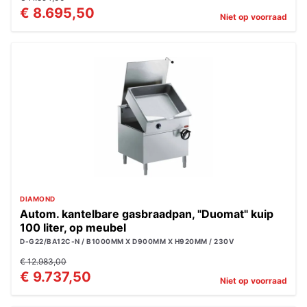
€ 8.695,50
Niet op voorraad
DIAMOND
Autom. kantelbare gasbraadpan, "Duomat" kuip
100 liter, op meubel
D-G22/BA12C-N / B1000MM X D900MM X H920MM / 230V
€ 12.983,00
€ 9.737,50
Niet op voorraad