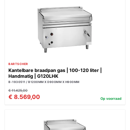
BARTSCHER
Kantelbare braadpan gas | 100-120 liter |
Handmatig | G120LHK
B-1930511 / B1200MM X D900MM X H900MM
€ 11.425,00
€ 8.569,00
Op voorraad