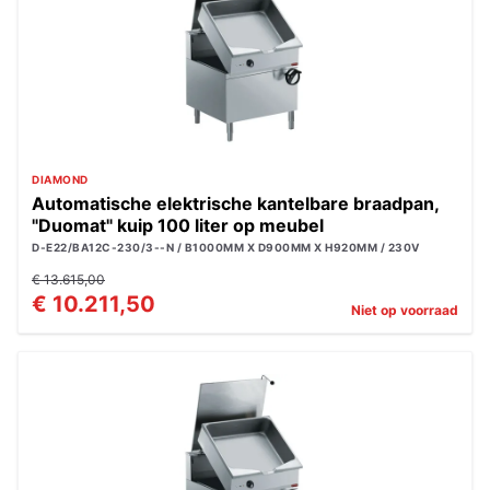
DIAMOND
Automatische elektrische kantelbare braadpan,
"Duomat" kuip 100 liter op meubel
D-E22/BA12C-230/3--N / B1000MM X D900MM X H920MM / 230V
€ 13.615,00
€ 10.211,50
Niet op voorraad