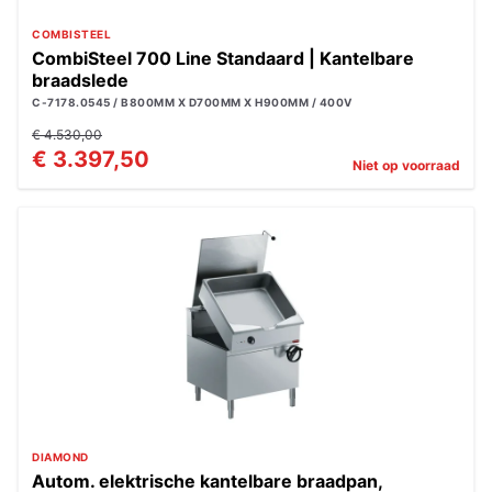
COMBISTEEL
CombiSteel 700 Line Standaard | Kantelbare
braadslede
C-7178.0545 / B800MM X D700MM X H900MM / 400V
€ 4.530,00
€ 3.397,50
Niet op voorraad
DIAMOND
Autom. elektrische kantelbare braadpan,