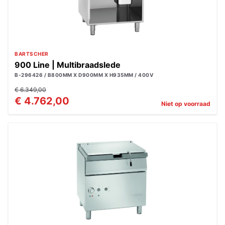
BARTSCHER
900 Line | Multibraadslede
B-296426 / B800MM X D900MM X H935MM / 400V
€ 6.349,00
€ 4.762,00
Niet op voorraad