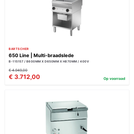
BARTSCHER
650 Line | Multi-braadslede
B-115157 / B600MM X D650MM X H870MM / 400V
€ 4.949,00
€ 3.712,00
Op voorraad