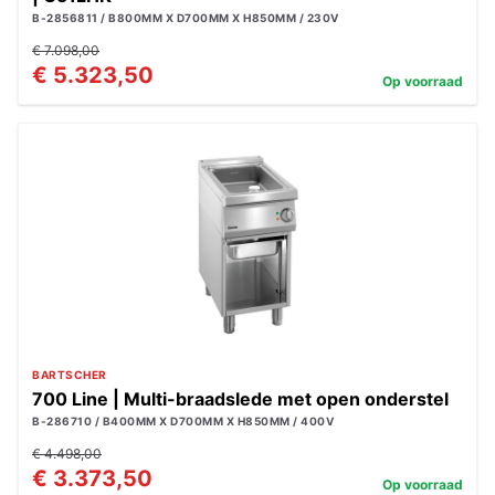
B-2856811 / B800MM X D700MM X H850MM / 230V
€ 7.098,00
€ 5.323,50
Op voorraad
BARTSCHER
700 Line | Multi-braadslede met open onderstel
B-286710 / B400MM X D700MM X H850MM / 400V
€ 4.498,00
€ 3.373,50
Op voorraad