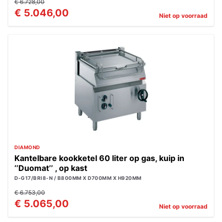
€ 6.728,00
€ 5.046,00
Niet op voorraad
DIAMOND
Kantelbare kookketel 60 liter op gas, kuip in
‘’Duomat’’ , op kast
D-G17/BRI8-N / B800MM X D700MM X H920MM
€ 6.753,00
€ 5.065,00
Niet op voorraad