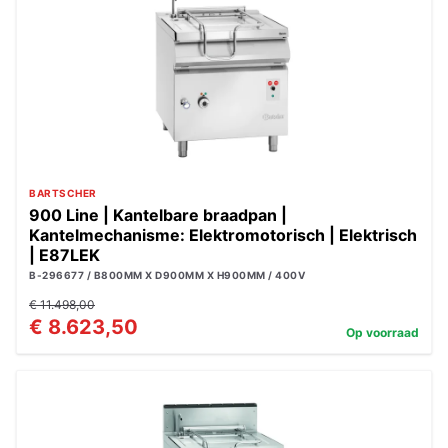
BARTSCHER
900 Line | Kantelbare braadpan |
Kantelmechanisme: Elektromotorisch | Elektrisch
| E87LEK
B-296677 / B800MM X D900MM X H900MM / 400V
€ 11.498,00
€ 8.623,50
Op voorraad