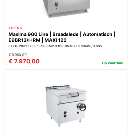
BERTO'S
Maxima 900 Line | Braadslede | Automatisch |
E9BR12/I+RM | MAXI 120
BERO-20823700 / B1200MM X D900MM X H900MM / 400V
€ 9.960,00
€ 7.970,00
Op voorraad