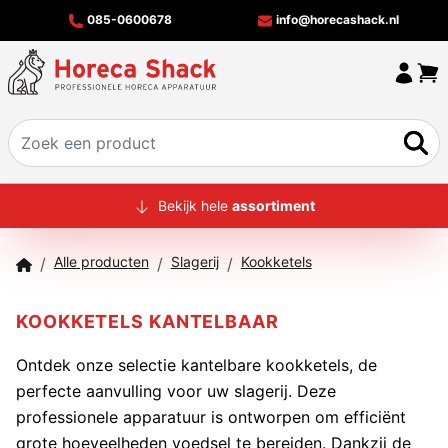
085-0600678
info@horecashack.nl
HOME
Bekijk hele
assortiment
ALLE PRODUCTEN
Alle producten
Slagerij
Kookketels
/
/
/
OVER ONS
MERKEN
KOOKKETELS KANTELBAAR
OFFERTECHECKER
Ontdek onze selectie kantelbare kookketels, de
perfecte aanvulling voor uw slagerij. Deze
CONTACT
professionele apparatuur is ontworpen om efficiënt
grote hoeveelheden voedsel te bereiden. Dankzij de