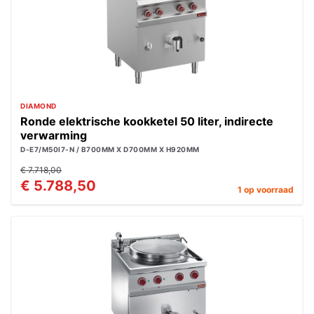
DIAMOND
Ronde elektrische kookketel 50 liter, indirecte
verwarming
D-E7/M50I7-N / B700MM X D700MM X H920MM
€ 7.718,00
€ 5.788,50
1 op voorraad