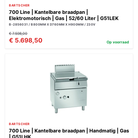
BARTSCHER
700 Line | Kantelbare braadpan |
Elektromotorisch | Gas | 52/60 Liter | G51LEK
B-2856031 / B800MM X D760MM X H900MM / 230V
€ 7.598,00
€ 5.698,50
Op voorraad
BARTSCHER
700 Line | Kantelbare braadpan | Handmatig | Gas
| G51LHK