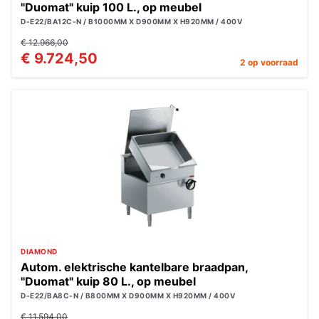
"Duomat" kuip 100 L., op meubel
D-E22/BA12C-N / B1000MM X D900MM X H920MM / 400V
€ 12.966,00
€ 9.724,50
2 op voorraad
DIAMOND
Autom. elektrische kantelbare braadpan,
"Duomat" kuip 80 L., op meubel
D-E22/BA8C-N / B800MM X D900MM X H920MM / 400V
€ 11.594,00