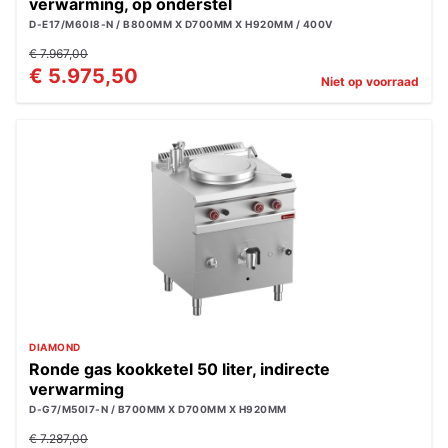
verwarming, op onderstel
D-E17/M60I8-N / B800MM X D700MM X H920MM / 400V
€ 7.967,00
€ 5.975,50
Niet op voorraad
DIAMOND
Ronde gas kookketel 50 liter, indirecte
verwarming
D-G7/M50I7-N / B700MM X D700MM X H920MM
€ 7.287,00