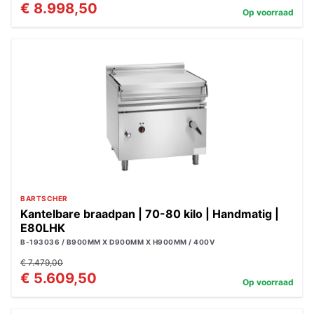
€ 8.998,50
Op voorraad
BARTSCHER
Kantelbare braadpan | 70-80 kilo | Handmatig |
E80LHK
B-193036 / B900MM X D900MM X H900MM / 400V
€ 7.479,00
€ 5.609,50
Op voorraad