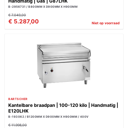
Handmatig | Gas | G87LHK
B-2956731 / B800MM X D900MM X H900MM
€ 7.049,00
€ 5.287,00
Niet op voorraad
BARTSCHER
Kantelbare braadpan | 100-120 kilo | Handmatig |
E120LHK
B-193062 / B1200MM X D900MM X H900MM / 400V
€ 11.998,00