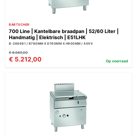
BARTSCHER
700 Line | Kantelbare braadpan | 52/60 Liter |
Handmatig | Elektrisch | E51LHK
B-286681 / B780MM X D760MM X H900MM / 400V
€ 6.949,00
€ 5.212,00
Op voorraad