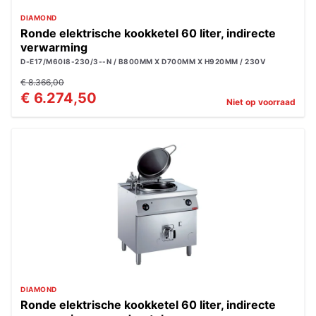
DIAMOND
Ronde elektrische kookketel 60 liter, indirecte
verwarming
D-E17/M60I8-230/3--N / B800MM X D700MM X H920MM / 230V
€ 8.366,00
€ 6.274,50
Niet op voorraad
DIAMOND
Ronde elektrische kookketel 60 liter, indirecte