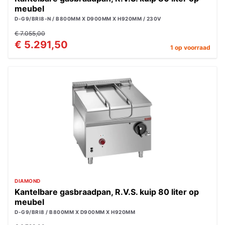
meubel
D-G9/BRI8-N / B800MM X D900MM X H920MM / 230V
€ 7.055,00
€ 5.291,50
1 op voorraad
DIAMOND
Kantelbare gasbraadpan, R.V.S. kuip 80 liter op
meubel
D-G9/BRI8 / B800MM X D900MM X H920MM