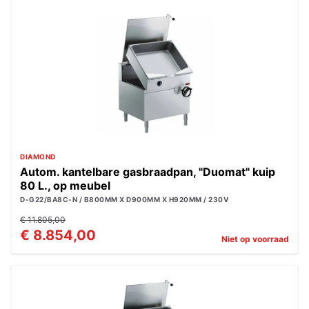
DIAMOND
Autom. kantelbare gasbraadpan, "Duomat" kuip
80 L., op meubel
D-G22/BA8C-N / B800MM X D900MM X H920MM / 230V
€ 11.805,00
€ 8.854,00
Niet op voorraad