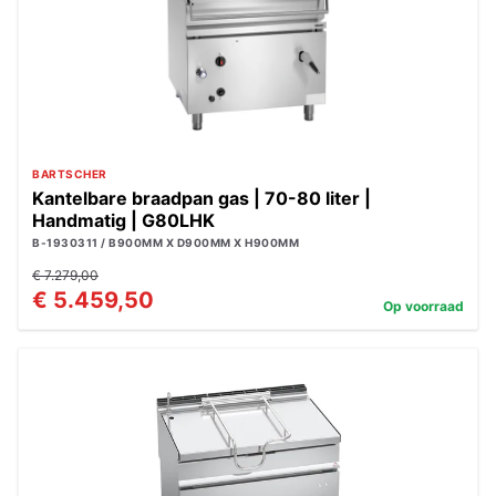
BARTSCHER
Kantelbare braadpan gas | 70-80 liter |
Handmatig | G80LHK
B-1930311 / B900MM X D900MM X H900MM
€ 7.279,00
€ 5.459,50
Op voorraad