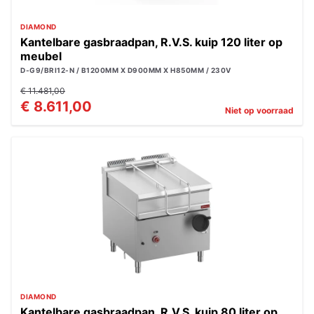
DIAMOND
Kantelbare gasbraadpan, R.V.S. kuip 120 liter op
meubel
D-G9/BRI12-N / B1200MM X D900MM X H850MM / 230V
€ 11.481,00
€ 8.611,00
Niet op voorraad
DIAMOND
Kantelbare gasbraadpan, R.V.S. kuip 80 liter op