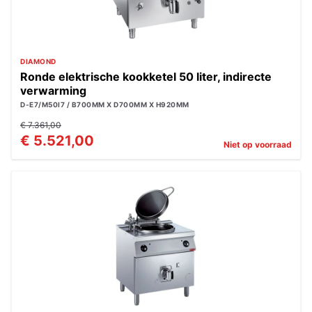
DIAMOND
Ronde elektrische kookketel 50 liter, indirecte
verwarming
D-E7/M50I7 / B700MM X D700MM X H920MM
€ 7.361,00
€ 5.521,00
Niet op voorraad