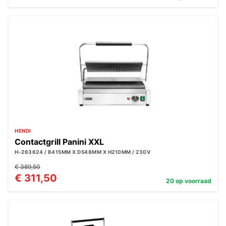
HENDI
Contactgrill Panini XXL
H-263624 / B415MM X D548MM X H210MM / 230V
€ 389,50
€ 311,50
20 op voorraad