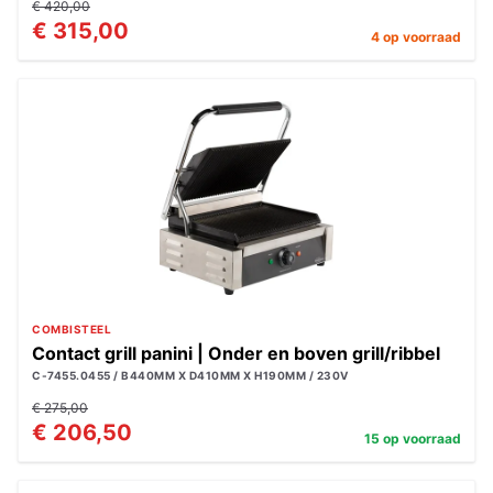
€ 420,00
€ 315,00
4 op voorraad
COMBISTEEL
Contact grill panini | Onder en boven grill/ribbel
C-7455.0455 / B440MM X D410MM X H190MM / 230V
€ 275,00
€ 206,50
15 op voorraad