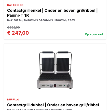
BARTSCHER
Contactgrill enkel | Onder en boven gril/ribbel |
Panini-T 1R
B-A150774 / B410MM X D400MM X H200MM / 230V
€ 329,00
€ 247,00
Op voorraad
BUFFALO
Contactgrill dubbel | Onder en boven grill/ribbel
G:FC383 / B550MM X D395MM X H210MM / 230V