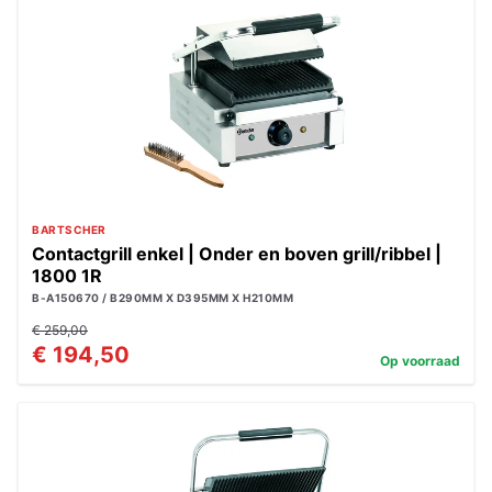
BARTSCHER
Contactgrill enkel | Onder en boven grill/ribbel |
1800 1R
B-A150670 / B290MM X D395MM X H210MM
€ 259,00
€ 194,50
Op voorraad