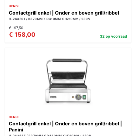
HENDI
Contactgrill enkel | Onder en boven grill/ribbel
H-263501 / B370MM X D310MM X H210MM / 230V
€ 197,50
€ 158,00
32 op voorraad
HENDI
Contactgrill enkel | Onder en boven grill/ribbel |
Panini
H-263655 / B370MM X D430MM X H210MM / 230V