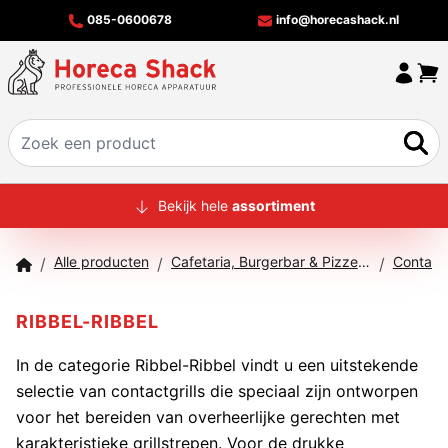
085-0600678
info@horecashack.nl
HOME
Bekijk hele
assortiment
ALLE PRODUCTEN
Alle producten
Cafetaria, Burgerbar & Pizzeria
Contact 
/
/
/
OVER ONS
MERKEN
RIBBEL-RIBBEL
OFFERTECHECKER
In de categorie Ribbel-Ribbel vindt u een uitstekende
selectie van contactgrills die speciaal zijn ontworpen
CONTACT
voor het bereiden van overheerlijke gerechten met
karakteristieke grillstrepen. Voor de drukke