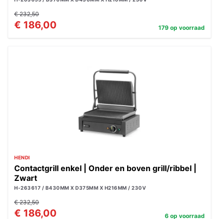
€ 232,50
€ 186,00
179 op voorraad
HENDI
Contactgrill enkel | Onder en boven grill/ribbel |
Zwart
H-263617 / B430MM X D375MM X H216MM / 230V
€ 232,50
€ 186,00
6 op voorraad