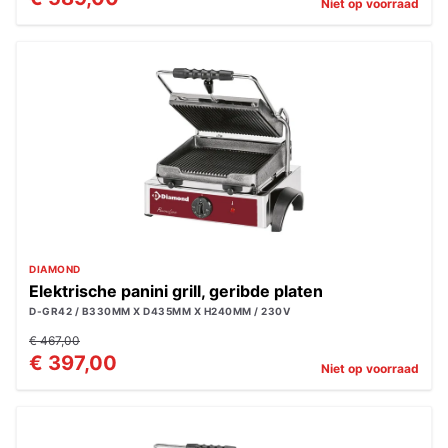
Niet op voorraad
DIAMOND
Elektrische panini grill, geribde platen
D-GR42 / B330MM X D435MM X H240MM / 230V
€ 467,00
€ 397,00
Niet op voorraad