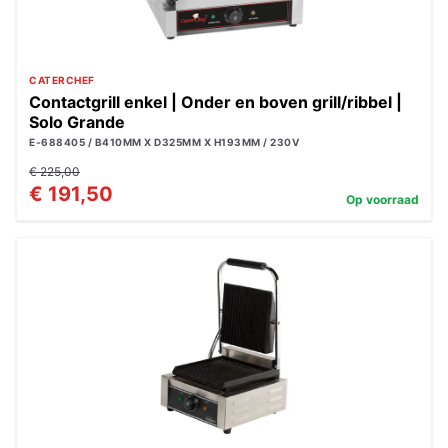
CATERCHEF
Contactgrill enkel | Onder en boven grill/ribbel |
Solo Grande
E-688405 / B410MM X D325MM X H193MM / 230V
€ 225,00
€ 191,50
Op voorraad