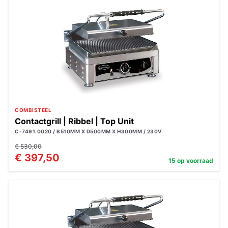
COMBISTEEL
Contactgrill | Ribbel | Top Unit
C-7491.0020 / B510MM X D500MM X H300MM / 230V
€ 530,00
€ 397,50
15 op voorraad