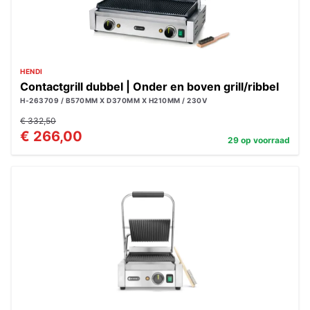
HENDI
Contactgrill dubbel | Onder en boven grill/ribbel
H-263709 / B570MM X D370MM X H210MM / 230V
€ 332,50
€ 266,00
29 op voorraad