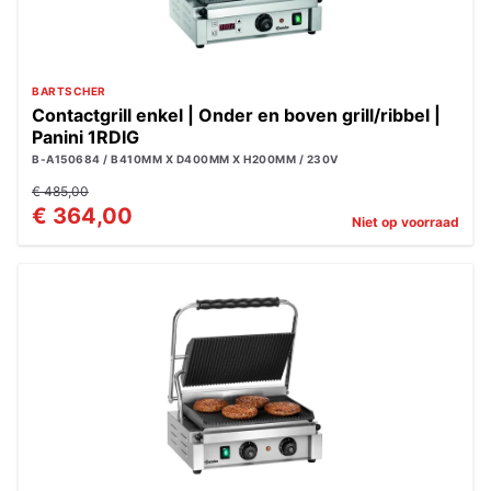
BARTSCHER
Contactgrill enkel | Onder en boven grill/ribbel |
Panini 1RDIG
B-A150684 / B410MM X D400MM X H200MM / 230V
€ 485,00
€ 364,00
Niet op voorraad