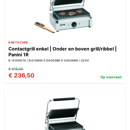
BARTSCHER
Contactgrill enkel | Onder en boven grill/ribbel |
Panini 1R
B-A150674 / B410MM X D400MM X H200MM / 230V
€ 315,00
€ 236,50
Op voorraad