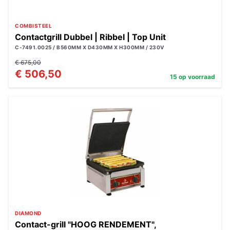
COMBISTEEL
Contactgrill Dubbel | Ribbel | Top Unit
C-7491.0025 / B560MM X D430MM X H300MM / 230V
€ 675,00
€ 506,50
15 op voorraad
DIAMOND
Contact-grill "HOOG RENDEMENT",