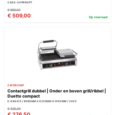
CASS-CGPRRGPT
€ 599,00
€ 509,00
Op voorraad
CATERCHEF
Contactgrill dubbel | Onder en boven grill/ribbel |
Duetto compact
E-688415 / B566MM X D325MM X H193MM / 230V
€ 325,00
€ 276,50