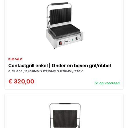
BUFFALO
Contactgrill enkel | Onder en boven gril/ribbel
G:CU608 / B430MM X D310MM X H20MM / 230V
€ 320,00
51 op voorraad