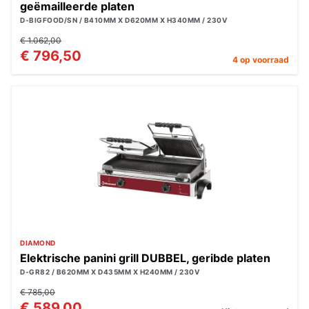
geëmailleerde platen
D-BIGFOOD/SN / B410MM X D620MM X H340MM / 230V
€ 1.062,00
€ 796,50
4 op voorraad
DIAMOND
Elektrische panini grill DUBBEL, geribde platen
D-GR82 / B620MM X D435MM X H240MM / 230V
€ 785,00
€ 589,00