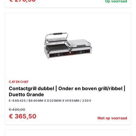
Op voorraad
CATERCHEF
Contactgrill dubbel | Onder en boven grill/ribbel |
Duetto Grande
E-688425 / B840MM X D325MM X H193MM / 230V
€ 430,00
€ 365,50
Niet op voorraad