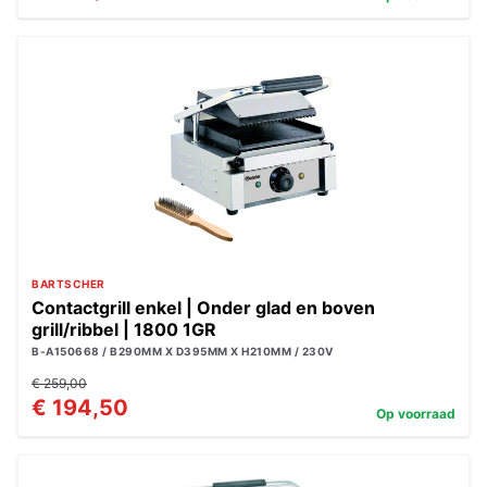
BARTSCHER
Contactgrill enkel | Onder glad en boven
grill/ribbel | 1800 1GR
B-A150668 / B290MM X D395MM X H210MM / 230V
€ 259,00
€ 194,50
Op voorraad