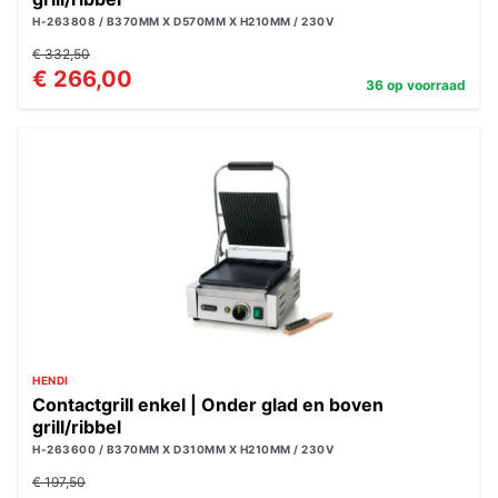
H-263808 / B370MM X D570MM X H210MM / 230V
€ 332,50
€ 266,00
36 op voorraad
HENDI
Contactgrill enkel | Onder glad en boven
grill/ribbel
H-263600 / B370MM X D310MM X H210MM / 230V
€ 197,50