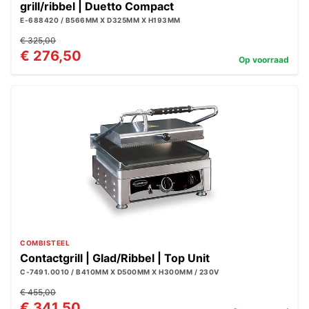
grill/ribbel | Duetto Compact
E-688420 / B566MM X D325MM X H193MM
€ 325,00
€ 276,50
Op voorraad
COMBISTEEL
Contactgrill | Glad/Ribbel | Top Unit
C-7491.0010 / B410MM X D500MM X H300MM / 230V
€ 455,00
€ 341,50