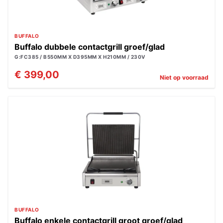
BUFFALO
Buffalo dubbele contactgrill groef/glad
G:FC385 / B550MM X D395MM X H210MM / 230V
€ 399,00
Niet op voorraad
BUFFALO
Buffalo enkele contactgrill groot groef/glad