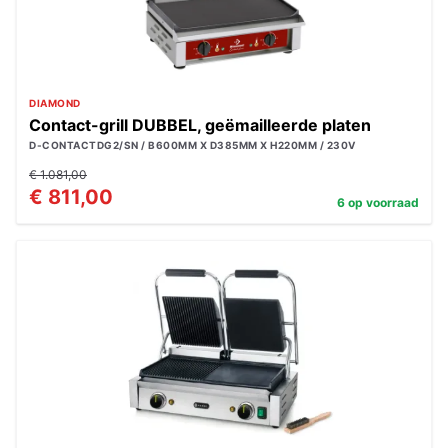
DIAMOND
Contact-grill DUBBEL, geëmailleerde platen
D-CONTACTDG2/SN / B600MM X D385MM X H220MM / 230V
€ 1.081,00
€ 811,00
6 op voorraad