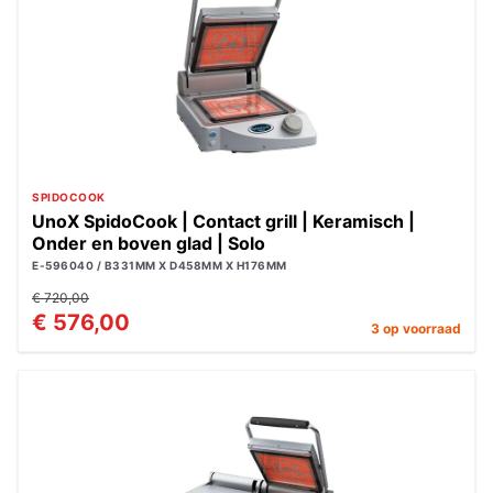
SPIDOCOOK
UnoX SpidoCook | Contact grill | Keramisch |
Onder en boven glad | Solo
E-596040 / B331MM X D458MM X H176MM
€ 720,00
€ 576,00
3 op voorraad