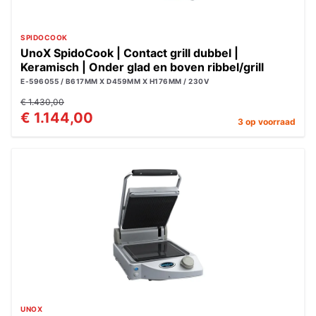
SPIDOCOOK
UnoX SpidoCook | Contact grill dubbel |
Keramisch | Onder glad en boven ribbel/grill
E-596055 / B617MM X D459MM X H176MM / 230V
€ 1.430,00
€ 1.144,00
3 op voorraad
UNOX