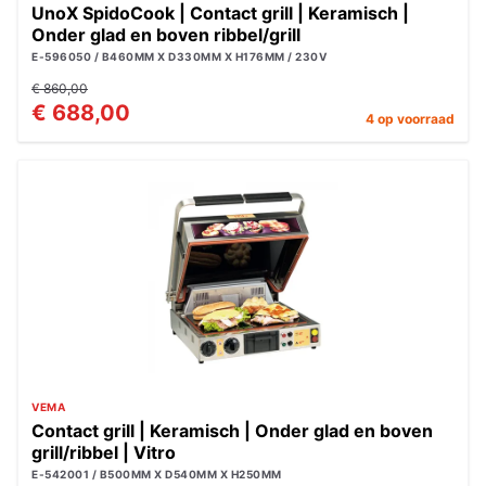
UnoX SpidoCook | Contact grill | Keramisch |
Onder glad en boven ribbel/grill
E-596050 / B460MM X D330MM X H176MM / 230V
€ 860,00
€ 688,00
4 op voorraad
VEMA
Contact grill | Keramisch | Onder glad en boven
grill/ribbel | Vitro
E-542001 / B500MM X D540MM X H250MM