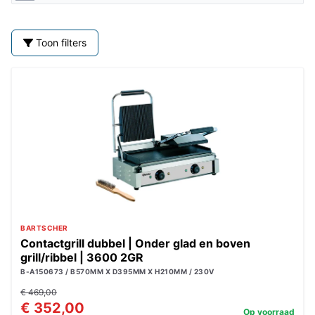
Toon filters
BARTSCHER
Contactgrill dubbel | Onder glad en boven
grill/ribbel | 3600 2GR
B-A150673 / B570MM X D395MM X H210MM / 230V
€ 469,00
€ 352,00
Op voorraad