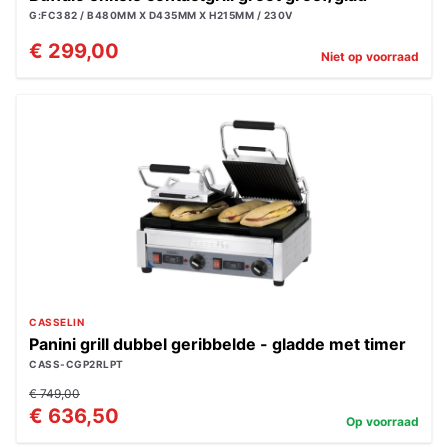
G:FC382 / B480MM X D435MM X H215MM / 230V
€ 299,00
Niet op voorraad
CASSELIN
Panini grill dubbel geribbelde - gladde met timer
CASS-CGP2RLPT
€ 749,00
€ 636,50
Op voorraad