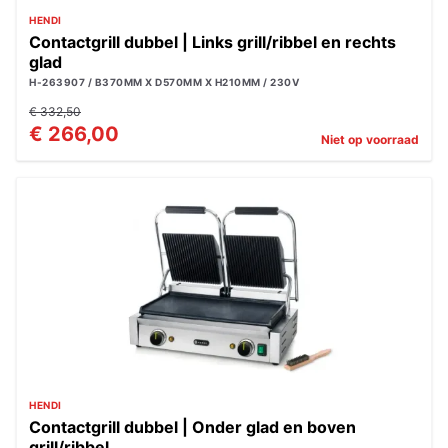
HENDI
Contactgrill dubbel | Links grill/ribbel en rechts
glad
H-263907 / B370MM X D570MM X H210MM / 230V
€ 332,50
€ 266,00
Niet op voorraad
HENDI
Contactgrill dubbel | Onder glad en boven
grill/ribbel