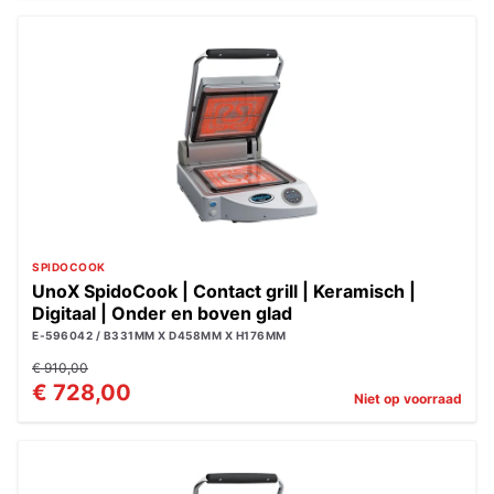
SPIDOCOOK
UnoX SpidoCook | Contact grill | Keramisch |
Digitaal | Onder en boven glad
E-596042 / B331MM X D458MM X H176MM
€ 910,00
€ 728,00
Niet op voorraad