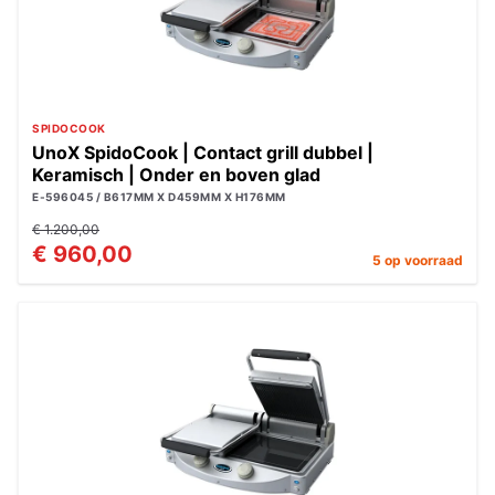
SPIDOCOOK
UnoX SpidoCook | Contact grill dubbel |
Keramisch | Onder en boven glad
E-596045 / B617MM X D459MM X H176MM
€ 1.200,00
€ 960,00
5 op voorraad