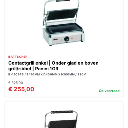
BARTSCHER
Contactgrill enkel | Onder glad en boven
grill/ribbel | Panini 1GR
B-150676 / B410MM X D400MM X H200MM / 230V
€ 325,00
€ 255,00
Op voorraad