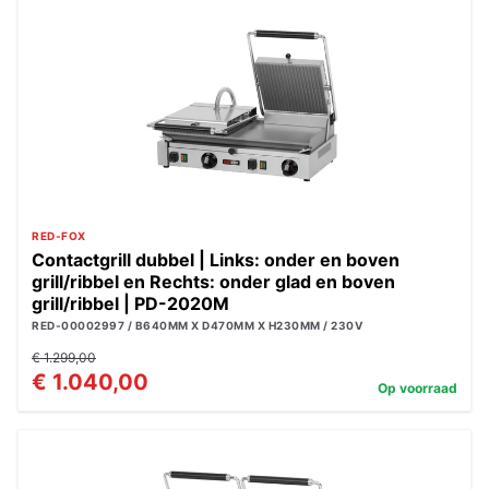
RED-FOX
Contactgrill dubbel | Links: onder en boven
grill/ribbel en Rechts: onder glad en boven
grill/ribbel | PD-2020M
RED-00002997 / B640MM X D470MM X H230MM / 230V
€ 1.299,00
€ 1.040,00
Op voorraad