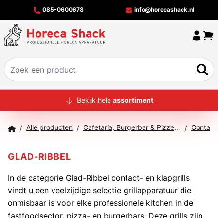
085-0600678
info@horecashack.nl
HOME
Bekijk hele
assortiment
ALLE PRODUCTEN
Alle producten
Cafetaria, Burgerbar & Pizzeria
Contact 
/
/
/
OVER ONS
MERKEN
GLAD-RIBBEL
OFFERTECHECKER
In de categorie Glad-Ribbel contact- en klapgrills
vindt u een veelzijdige selectie grillapparatuur die
CONTACT
onmisbaar is voor elke professionele kitchen in de
fastfoodsector, pizza- en burgerbars. Deze grills zijn