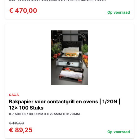
€ 470,00
Op voorraad
SAGA
Bakpapier voor contactgrill en ovens | 1/2GN |
12x 100 Stuks
B-150678 / B357MM X D295MM X H179MM
€ 119,00
€ 89,25
Op voorraad