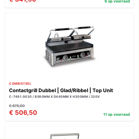
6 op voorraad
COMBISTEEL
Contactgrill Dubbel | Glad/Ribbel | Top Unit
C-7491.0030 / B560MM X D440MM X H300MM / 230V
€ 675,00
€ 506,50
11 op voorraad