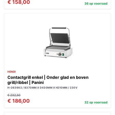
€ 158,00
36 op voorraad
HENDI
Contactgrill enkel | Onder glad en boven
grill/ribbel | Panini
H-263662 / B370MM X D430MM X H210MM / 230V
€ 232,50
€ 186,00
32 op voorraad