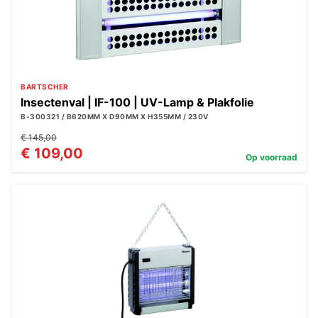
BARTSCHER
Insectenval | IF-100 | UV-Lamp & Plakfolie
B-300321 / B620MM X D90MM X H355MM / 230V
€ 145,00
€ 109,00
Op voorraad