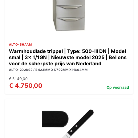
ALTO-SHAAM
Warmhoudlade trippel | Type: 500-III DN | Model
smal | 3x 1/1GN | Nieuwste model 2025 | Bel ons
voor de scherpste prijs van Nederland
ALTO-202892 / B423MM X D792MM X H664MM
€ 5.140,00
€ 4.750,00
Op voorraad