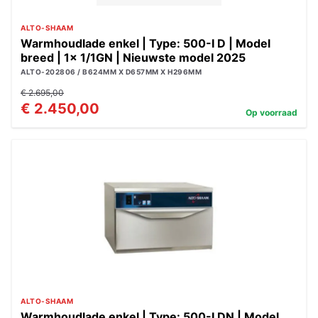
ALTO-SHAAM
Warmhoudlade enkel | Type: 500-I D | Model
breed | 1x 1/1GN | Nieuwste model 2025
ALTO-202806 / B624MM X D657MM X H296MM
€ 2.695,00
€ 2.450,00
Op voorraad
ALTO-SHAAM
Warmhoudlade enkel | Type: 500-I DN | Model