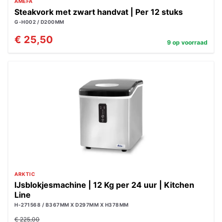
AMEFA
Steakvork met zwart handvat | Per 12 stuks
G-H002 / D200MM
€ 25,50
9 op voorraad
ARKTIC
IJsblokjesmachine | 12 Kg per 24 uur | Kitchen
Line
H-271568 / B367MM X D297MM X H378MM
€ 225,00