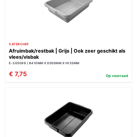
CATERCHEF
Afruimbak/restbak | Grijs | Ook zeer geschikt als
vlees/visbak
E-305099 / B410MM X D550MM X H135MM
€ 7,75
Op voorraad