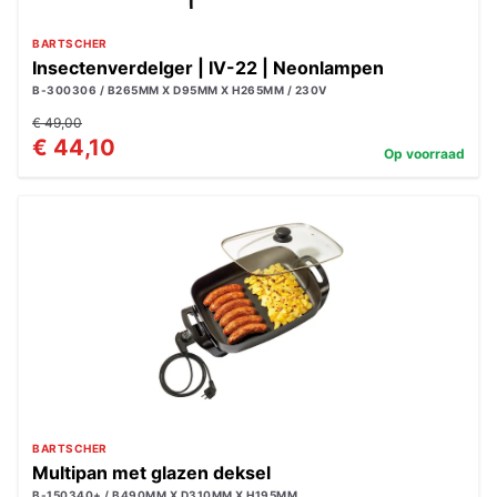
BARTSCHER
Insectenverdelger | IV-22 | Neonlampen
B-300306 / B265MM X D95MM X H265MM / 230V
€ 49,00
€ 44,10
Op voorraad
BARTSCHER
Multipan met glazen deksel
B-150340+ / B490MM X D310MM X H195MM