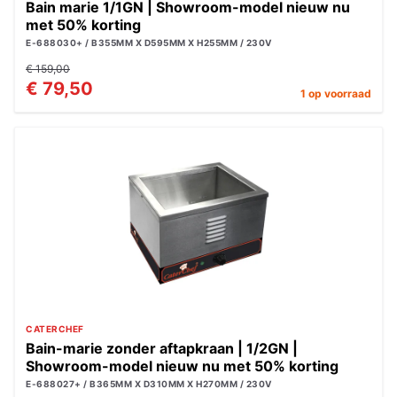
Bain marie 1/1GN | Showroom-model nieuw nu
met 50% korting
E-688030+ / B355MM X D595MM X H255MM / 230V
€ 159,00
€ 79,50
1 op voorraad
CATERCHEF
Bain-marie zonder aftapkraan | 1/2GN |
Showroom-model nieuw nu met 50% korting
E-688027+ / B365MM X D310MM X H270MM / 230V