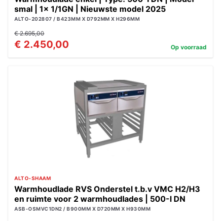
smal | 1x 1/1GN | Nieuwste model 2025
ALTO-202807 / B423MM X D792MM X H296MM
€ 2.695,00
€ 2.450,00
Op voorraad
ALTO-SHAAM
Warmhoudlade RVS Onderstel t.b.v VMC H2/H3
en ruimte voor 2 warmhoudlades | 500-I DN
ASB-OSMVC1DN2 / B900MM X D720MM X H930MM