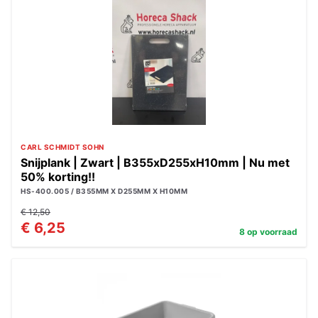
CARL SCHMIDT SOHN
Snijplank | Zwart | B355xD255xH10mm | Nu met
50% korting!!
HS-400.005 / B355MM X D255MM X H10MM
€ 12,50
€ 6,25
8 op voorraad