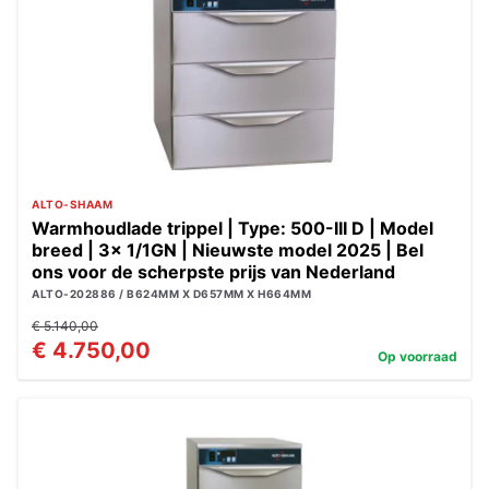
ALTO-SHAAM
Warmhoudlade trippel | Type: 500-III D | Model
breed | 3x 1/1GN | Nieuwste model 2025 | Bel
ons voor de scherpste prijs van Nederland
ALTO-202886 / B624MM X D657MM X H664MM
€ 5.140,00
€ 4.750,00
Op voorraad