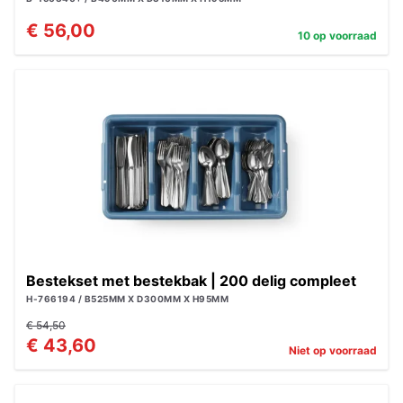
€ 56,00
10 op voorraad
Bestekset met bestekbak | 200 delig compleet
H-766194 / B525MM X D300MM X H95MM
€ 54,50
€ 43,60
Niet op voorraad