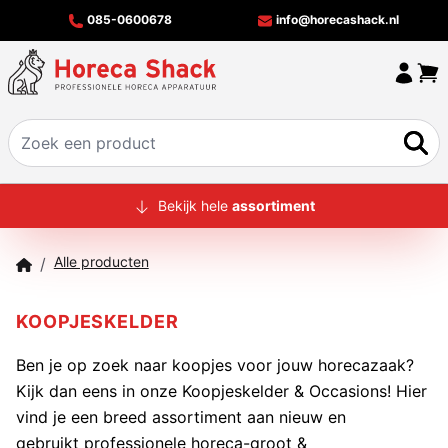
085-0600678
info@horecashack.nl
HOME
Bekijk hele
assortiment
ALLE PRODUCTEN
Alle producten
/
OVER ONS
MERKEN
KOOPJESKELDER
OFFERTECHECKER
Ben je op zoek naar koopjes voor jouw horecazaak?
Kijk dan eens in onze Koopjeskelder & Occasions! Hier
CONTACT
vind je een breed assortiment aan nieuw en
gebruikt professionele horeca-groot &