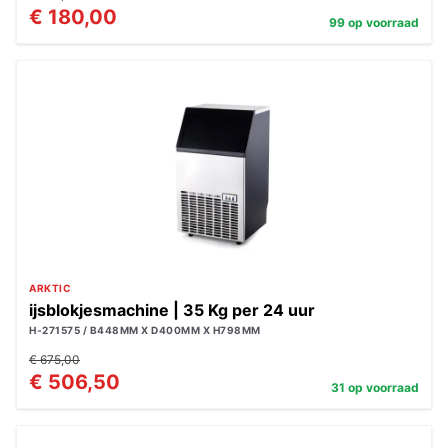
€ 180,00
99 op voorraad
ARKTIC
ijsblokjesmachine | 35 Kg per 24 uur
H-271575 / B448MM X D400MM X H798MM
€ 675,00
€ 506,50
31 op voorraad