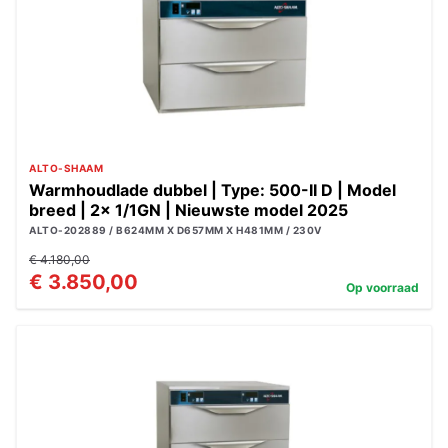
ALTO-SHAAM
Warmhoudlade dubbel | Type: 500-II D | Model
breed | 2x 1/1GN | Nieuwste model 2025
ALTO-202889 / B624MM X D657MM X H481MM / 230V
€ 4.180,00
€ 3.850,00
Op voorraad