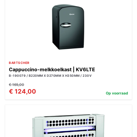
BARTSCHER
Cappuccino-melkkoelkast | KV6LTE
B-190079 / B220MM X D270MM X H350MM / 230V
€ 165,00
€ 124,00
Op voorraad