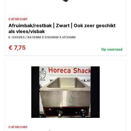
CATERCHEF
Afruimbak/restbak | Zwart | Ook zeer geschikt
als vlees/visbak
E-305095 / B410MM X D550MM X H135MM
€ 7,75
Op voorraad
CATERCHEF