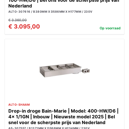
100-HW/D6 | Bel ons voor de scherpste prijs van
Nederland
ALTO-307616 / B380MM X D586MM X H177MM / 230V
€ 3.360,00
€ 3.095,00
Op voorraad
ALTO-SHAAM
Drop-in droge Bain-Marie | Model: 400-HW/D6 |
4x 1/1GN | Inbouw | Nieuwste model 2025 | Bel
snel voor de scherpste prijs van Nederland
AS-307557 / B1371MM X D586MM X H234MM / 230V