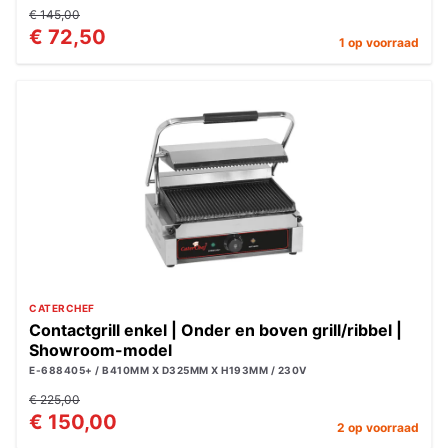
€ 145,00
€ 72,50
1 op voorraad
CATERCHEF
Contactgrill enkel | Onder en boven grill/ribbel |
Showroom-model
E-688405+ / B410MM X D325MM X H193MM / 230V
€ 225,00
€ 150,00
2 op voorraad