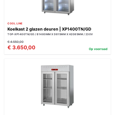
COOL LINE
Koelkast 2 glazen deuren | XP1400TN/GD
TOP-XP1400TN/GD / B1480MM X D815MM X H2085MM / 230V
€ 4.550,00
€ 3.650,00
Op voorraad