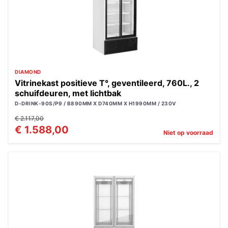
DIAMOND
Vitrinekast positieve T°, geventileerd, 760L., 2
schuifdeuren, met lichtbak
D-DRINK-90S/P9 / B890MM X D740MM X H1990MM / 230V
€ 2.117,00
€ 1.588,00
Niet op voorraad