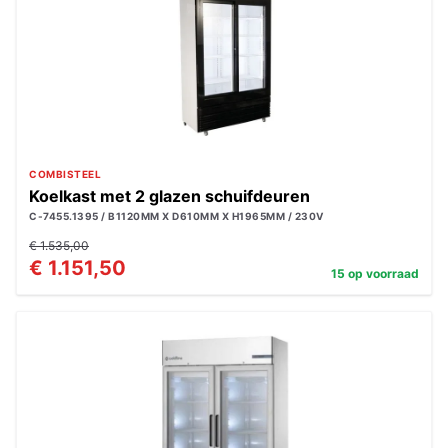
COMBISTEEL
Koelkast met 2 glazen schuifdeuren
C-7455.1395 / B1120MM X D610MM X H1965MM / 230V
€ 1.535,00
€ 1.151,50
15 op voorraad