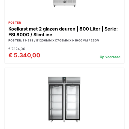
FOSTER
Koelkast met 2 glazen deuren | 800 Liter | Serie:
FSL800G / SlimLine
FOSTER: 11-318 / B1200MM X D705MM X H1900MM / 230V
€ 7.124,00
€ 5.340,00
Op voorraad