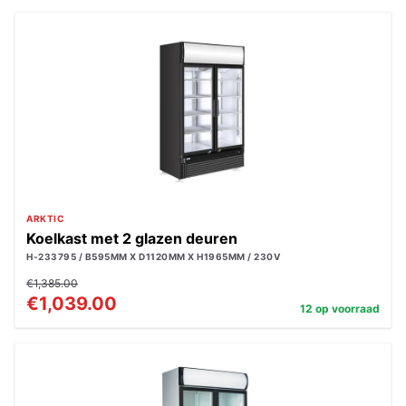
ARKTIC
Koelkast met 2 glazen deuren
H-233795 / B595MM X D1120MM X H1965MM / 230V
€1,385.00
€1,039.00
12 op voorraad