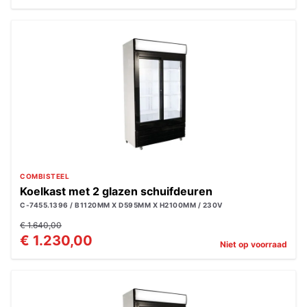
COMBISTEEL
Koelkast met 2 glazen schuifdeuren
C-7455.1396 / B1120MM X D595MM X H2100MM / 230V
€ 1.640,00
€ 1.230,00
Niet op voorraad