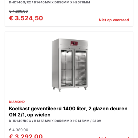
D-ID140G/R2 / B1440MM X D850MM X H2070MM
€ 4.699,00
€ 3.524,50
Niet op voorraad
DIAMOND
Koelkast geventileerd 1400 liter, 2 glazen deuren
GN 2/1, op wielen
D-ID140/R9G / B1358MM X D856MM X H2145MM / 230V
€ 4.389,00
€ 3.292,00