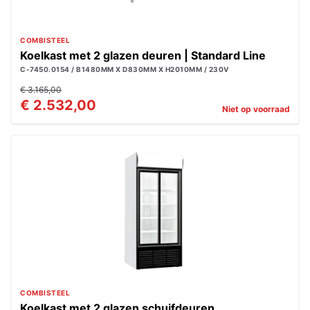
COMBISTEEL
Koelkast met 2 glazen deuren | Standard Line
C-7450.0154 / B1480MM X D830MM X H2010MM / 230V
€ 3.165,00
€ 2.532,00
Niet op voorraad
COMBISTEEL
Koelkast met 2 glazen schuifdeuren