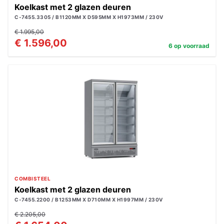
Koelkast met 2 glazen deuren
C-7455.3305 / B1120MM X D595MM X H1973MM / 230V
€ 1.995,00
€ 1.596,00
6 op voorraad
COMBISTEEL
Koelkast met 2 glazen deuren
C-7455.2200 / B1253MM X D710MM X H1997MM / 230V
€ 2.205,00