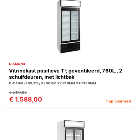
DIAMOND
Vitrinekast positieve T°, geventileerd, 760L., 2
schuifdeuren, met lichtbak
D-DRINK-90S/R2 / B890MM X D740MM X H1990MM
€ 2.117,00
€ 1.588,00
1 op voorraad