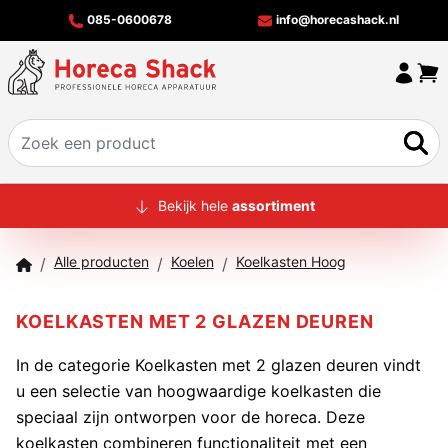
085-0600678
info@horecashack.nl
HOME
Bekijk hele
assortiment
ALLE PRODUCTEN
Alle producten
Koelen
Koelkasten Hoog
/
/
/
OVER ONS
MERKEN
KOELKASTEN MET 2 GLAZEN DEUREN
OFFERTECHECKER
In de categorie Koelkasten met 2 glazen deuren vindt
u een selectie van hoogwaardige koelkasten die
CONTACT
speciaal zijn ontworpen voor de horeca. Deze
koelkasten combineren functionaliteit met een