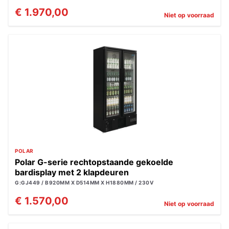
€ 1.970,00
Niet op voorraad
POLAR
Polar G-serie rechtopstaande gekoelde
bardisplay met 2 klapdeuren
G:GJ449 / B920MM X D514MM X H1880MM / 230V
€ 1.570,00
Niet op voorraad