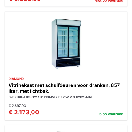
Niet op voorraad
DIAMOND
Vitrinekast met schuifdeuren voor dranken, 857
liter, met lichtbak.
D-DRINK-110S/R2 / B1110MM X D825MM X H2025MM
€ 2.897,00
€ 2.173,00
6 op voorraad