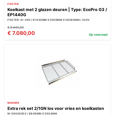
FOSTER
Koelkast met 2 glazen deuren | Type: EcoPro G3 /
EP1440G
FOSTER-41-495 / B1440MM X D855MM X H2080MM / 230V
€ 9.440,00
€ 7.080,00
Op voorraad
MAXIMA
Extra rek set 2/1GN los voor vries en koelkasten
M-09400503 / B648MM X D534MM