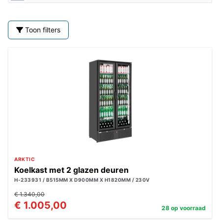
Toon filters
ARKTIC
Koelkast met 2 glazen deuren
H-233931 / B515MM X D900MM X H1820MM / 230V
€ 1.340,00
€ 1.005,00
28 op voorraad