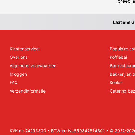
breed a
Laat ons u
Klantenservice:
Populaire ca
Over ons
Koffiebar
Algemene voorwaarden
Bar-restaura
Inloggen
Bakkerij en p
FAQ
Koelen
Verzendinformatie
Catering bez
KVK-nr: 74295330 • BTW-nr: NL859842514B01 • © 2022-2026 