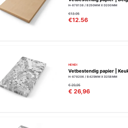
H-678138 / B250MM X D200MM
€13.95
€12.56
HENDI
Vetbestendig papier | Keu
H-678206 / B425MM X D258MM
€ 29,95
€ 26,96