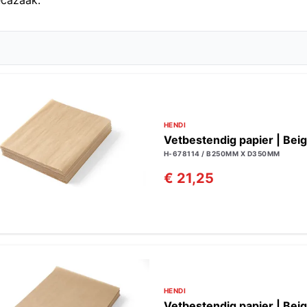
ecazaak.
HENDI
Vetbestendig papier | Beig
H-678114 / B250MM X D350MM
€ 21,25
HENDI
Vetbestendig papier | Beig