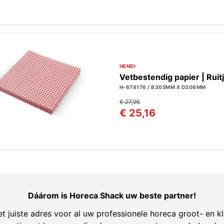
HENDI
Vetbestendig papier | Ruit
H-678176 / B305MM X D306MM
€ 27,95
€ 25,16
Dáárom is Horeca Shack uw beste partner!
t juiste adres voor al uw professionele horeca groot- en kl