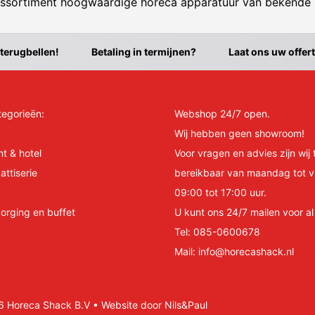
ssortiment hoogwaardige horeca apparatuur van bekende
 terugbellen!
Betaling in termijnen?
Laat ons uw offer
tegorieën:
Webshop 24/7 open.
Wij hebben geen showroom!
nt & hotel
Voor vragen en advies zijn wij 
attiserie
bereikbaar van maandag tot v
09:00 tot 17:00 uur.
orging en buffet
U kunt ons 24/7 mailen voor a
Tel:
085-0600678
Mail:
info@horecashack.nl
Horeca Shack B.V • Website door Nils&Paul