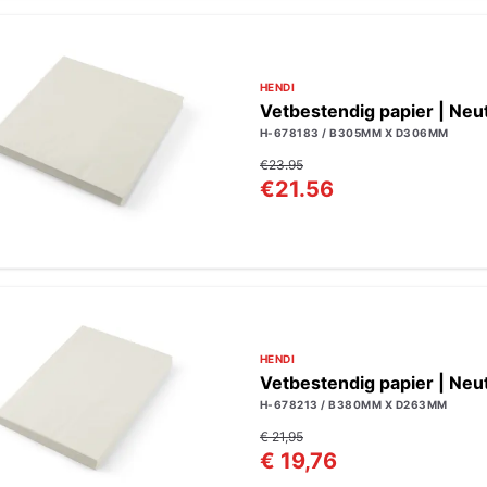
HENDI
Vetbestendig papier | Neut
H-678183 / B305MM X D306MM
€23.95
€21.56
HENDI
Vetbestendig papier | Neut
H-678213 / B380MM X D263MM
€ 21,95
€ 19,76