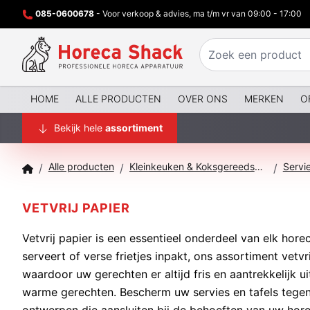
085-0600678
- Voor verkoop & advies, ma t/m vr van 09:00 - 17:00
HOME
ALLE PRODUCTEN
OVER ONS
MERKEN
O
Bekijk hele
assortiment
Alle producten
Kleinkeuken & Koksgereedschap
Servie
/
/
/
VETVRIJ PAPIER
Vetvrij papier is een essentieel onderdeel van elk hor
serveert of verse frietjes inpakt, ons assortiment vetv
waardoor uw gerechten er altijd fris en aantrekkelijk ui
warme gerechten. Bescherm uw servies en tafels tegen o