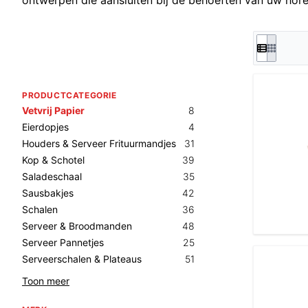
ontwerpen die aansluiten bij de behoeften van uw hor
PRODUCTCATEGORIE
Vetvrij Papier
8
Eierdopjes
4
Houders & Serveer Frituurmandjes
31
Kop & Schotel
39
Saladeschaal
35
Sausbakjes
42
Schalen
36
Serveer & Broodmanden
48
Serveer Pannetjes
25
Serveerschalen & Plateaus
51
Toon meer