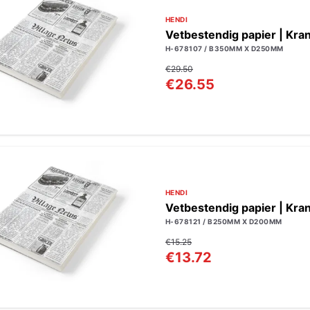
HENDI
Vetbestendig papier | Kra
H-678107 / B350MM X D250MM
€29.50
€26.55
HENDI
Vetbestendig papier | Kra
H-678121 / B250MM X D200MM
€15.25
€13.72