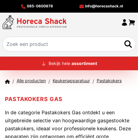
085-0600678
info@horecashack.nl
HOME
Bekijk hele
assortiment
ALLE PRODUCTEN
Alle producten
Keukenapparatuur
Pastakokers
/
/
/
OVER ONS
MERKEN
PASTAKOKERS GAS
OFFERTECHECKER
In de categorie Pastakokers Gas ontdekt u een
uitgebreide selectie van hoogwaardige gasgestookte
CONTACT
pastakokers, ideaal voor professionele keukens. Deze
apparaten zijn ontworpen om efficiënt grote