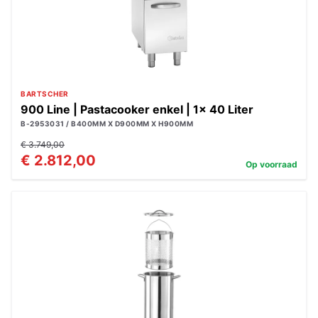
BARTSCHER
900 Line | Pastacooker enkel | 1x 40 Liter
B-2953031 / B400MM X D900MM X H900MM
€ 3.749,00
€ 2.812,00
Op voorraad