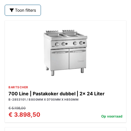
Toon filters
BARTSCHER
700 Line | Pastakoker dubbel | 2x 24 Liter
B-2853101 / B800MM X D700MM X H850MM
€ 5.198,00
€ 3.898,50
Op voorraad