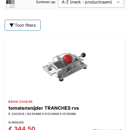
Sorteren op:
Toon filters
BRON-COUCKE
tomatensnijder TRANCHES rvs
E-202008 / B230MM X D430MM X H150MM
€ 405,00
€ 344,50