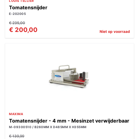
LOUIS TELLIER
Tomatensnijder
E-202005
€ 235,00
€ 200,00
Niet op voorraad
MAXIMA
Tomatensnijder - 4 mm - Mesinzet verwijderbaar
M-09300510 / B260MM X D485MM X H355MM
€ 139,99