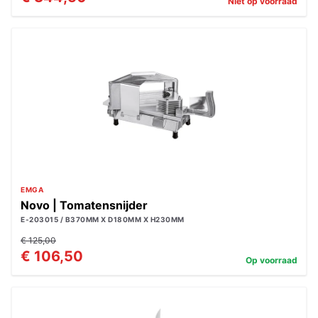
Niet op voorraad
EMGA
Novo | Tomatensnijder
E-203015 / B370MM X D180MM X H230MM
€ 125,00
€ 106,50
Op voorraad