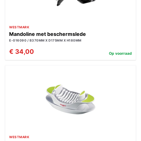
WESTMARK
Mandoline met beschermslede
E-016090 / B370MM X D175MM X H180MM
€ 34,00
Op voorraad
WESTMARK