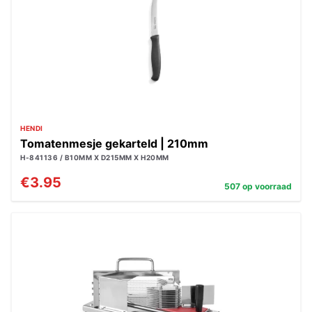
HENDI
Tomatenmesje gekarteld | 210mm
H-841136 / B10MM X D215MM X H20MM
€3.95
507 op voorraad