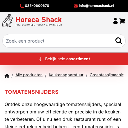
085-0600678
info@horecashack.nl
HOME
Bekijk hele
assortiment
ALLE PRODUCTEN
Alle producten
Keukenapparatuur
Groentesnijmachine
/
/
/
OVER ONS
MERKEN
TOMATENSNIJDERS
OFFERTECHECKER
Ontdek onze hoogwaardige tomatensnijders, speciaal
ontworpen om uw efficiëntie en precisie in de keuken
CONTACT
te verbeteren. Of u nu een druk restaurant runt of een
kleine eetgelegenheid beheert, een tomatensnijder is