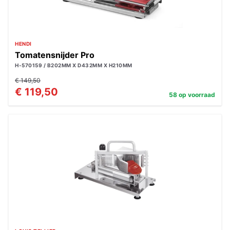
HENDI
Tomatensnijder Pro
H-570159 / B202MM X D432MM X H210MM
€ 149,50
€ 119,50
58 op voorraad