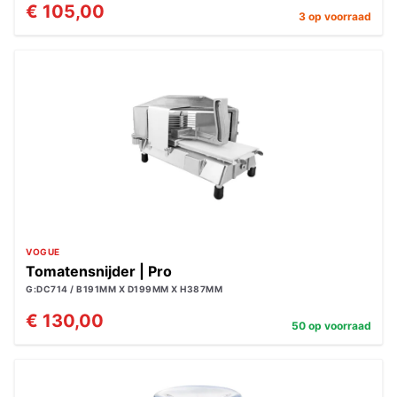
€ 105,00
3 op voorraad
VOGUE
Tomatensnijder | Pro
G:DC714 / B191MM X D199MM X H387MM
€ 130,00
50 op voorraad