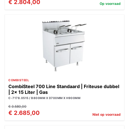
€ 2.804,00
Op voorraad
COMBISTEEL
CombiSteel 700 Line Standaard | Friteuse dubbel
| 2x 15 Liter | Gas
C-7178.0515 / B800MM X D700MM X H900MM
€ 3.580,00
€ 2.685,00
Niet op voorraad