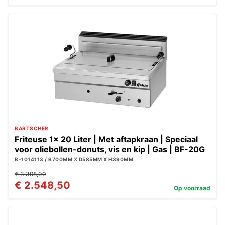
BARTSCHER
Friteuse 1x 20 Liter | Met aftapkraan | Speciaal
voor oliebollen-donuts, vis en kip | Gas | BF-20G
B-1014113 / B700MM X D585MM X H390MM
€ 3.398,00
€ 2.548,50
Op voorraad