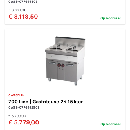
CASS-C7FG1540S
€ 3.669,00
€ 3.118,50
Op voorraad
CASSELIN
700 Line | Gasfriteuse 2x 15 liter
CASS-C7FG15280S
€ 6.799,00
€ 5.779,00
Op voorraad