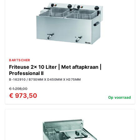
BARTSCHER
Friteuse 2x 10 Liter | Met aftapkraan |
Professional II
B-162910 / B750MM X D450MM X H375MM
€ 1.298,00
€ 973,50
Op voorraad