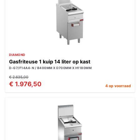
DIAMOND
Gasfriteuse 1 kuip 14 liter op kast
D-G7/F14A4-N / B400MM X D700MM X H1180MM
€ 2.635,00
€ 1.976,50
4 op voorraad