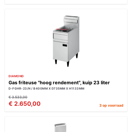
DIAMOND
Gas friteuse "hoog rendement", kuip 23 liter
D-FGHR-23/N / B400MM X D735MM X H1133MM
€ 3.533,00
€ 2.650,00
3 op voorraad