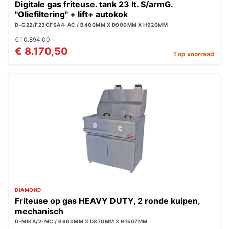
Digitale gas friteuse. tank 23 lt. S/armG.
"Oliefiltering" + lift+ autokok
D-G22/F23CFSA4-AC / B400MM X D900MM X H920MM
€ 10.894,00
€ 8.170,50
1 op voorraad
DIAMOND
Friteuse op gas HEAVY DUTY, 2 ronde kuipen,
mechanisch
D-MIKA/2-MC / B960MM X D870MM X H1507MM