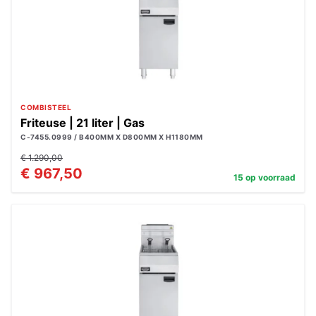
COMBISTEEL
Friteuse | 21 liter | Gas
C-7455.0999 / B400MM X D800MM X H1180MM
€ 1.290,00
€ 967,50
15 op voorraad