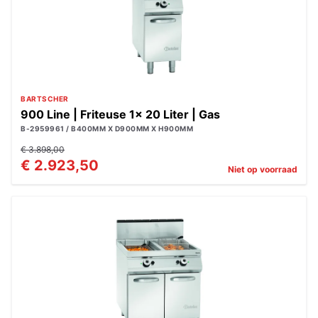
BARTSCHER
900 Line | Friteuse 1x 20 Liter | Gas
B-2959961 / B400MM X D900MM X H900MM
€ 3.898,00
€ 2.923,50
Niet op voorraad