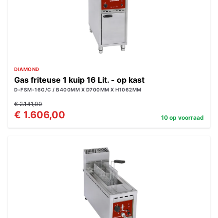
DIAMOND
Gas friteuse 1 kuip 16 Lit. - op kast
D-FSM-16G/C / B400MM X D700MM X H1062MM
€ 2.141,00
€ 1.606,00
10 op voorraad