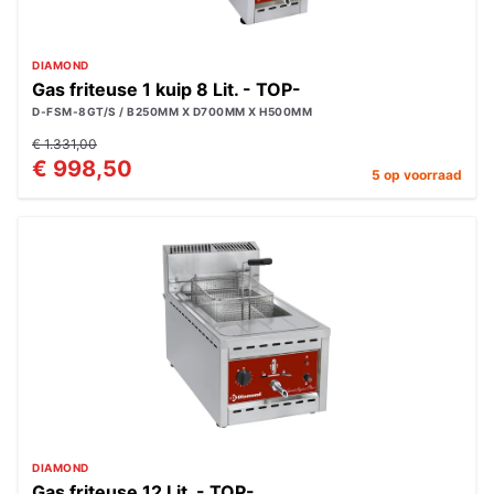
DIAMOND
Gas friteuse 1 kuip 8 Lit. - TOP-
D-FSM-8GT/S / B250MM X D700MM X H500MM
€ 1.331,00
€ 998,50
5 op voorraad
DIAMOND
Gas friteuse 12 Lit. - TOP-