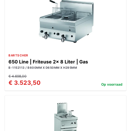
BARTSCHER
650 Line | Friteuse 2x 8 Liter | Gas
B-1152113 / B600MM X D650MM X H295MM
€ 4.698,00
€ 3.523,50
Op voorraad