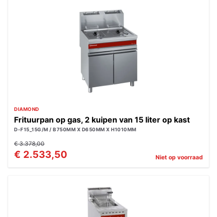
DIAMOND
Frituurpan op gas, 2 kuipen van 15 liter op kast
D-F15_15G/M / B750MM X D650MM X H1010MM
€ 3.378,00
€ 2.533,50
Niet op voorraad