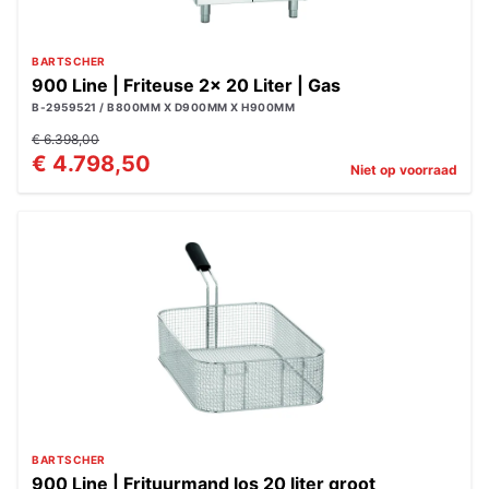
BARTSCHER
900 Line | Friteuse 2x 20 Liter | Gas
B-2959521 / B800MM X D900MM X H900MM
€ 6.398,00
€ 4.798,50
Niet op voorraad
BARTSCHER
900 Line | Frituurmand los 20 liter groot