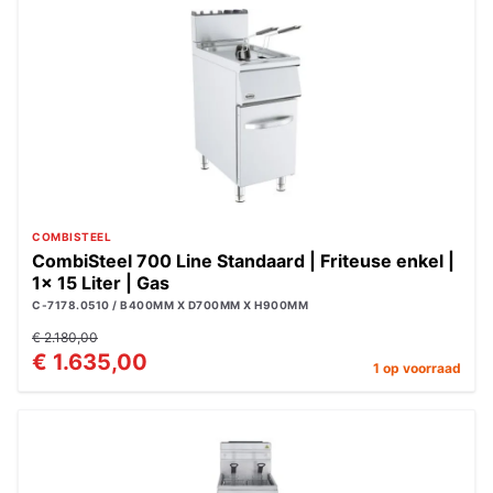
COMBISTEEL
CombiSteel 700 Line Standaard | Friteuse enkel |
1x 15 Liter | Gas
C-7178.0510 / B400MM X D700MM X H900MM
€ 2.180,00
€ 1.635,00
1 op voorraad