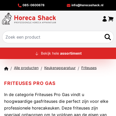
085-0600678
info@horecashack.nl
HOME
Bekijk hele
assortiment
ALLE PRODUCTEN
Alle producten
Keukenapparatuur
Friteuses
/
/
/
OVER ONS
MERKEN
FRITEUSES PRO GAS
OFFERTECHECKER
In de categorie Friteuses Pro Gas vindt u
hoogwaardige gasfriteuses die perfect zijn voor elke
CONTACT
professionele horecakeuken. Deze friteuses zijn
speciaal ontworpen om te voldoen aan de eisen van