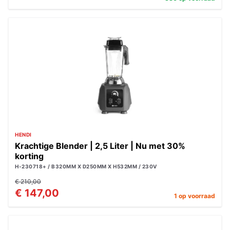
HENDI
Krachtige Blender | 2,5 Liter | Nu met 30%
korting
H-230718+ / B320MM X D250MM X H532MM / 230V
€ 210,00
€ 147,00
1 op voorraad