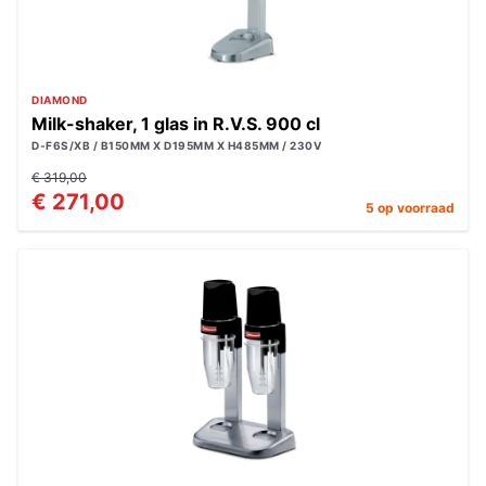
DIAMOND
Milk-shaker, 1 glas in R.V.S. 900 cl
D-F6S/XB / B150MM X D195MM X H485MM / 230V
€ 319,00
€ 271,00
5 op voorraad