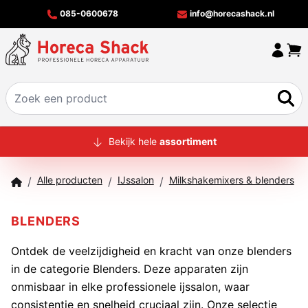
085-0600678
info@horecashack.nl
HOME
Bekijk hele
assortiment
ALLE PRODUCTEN
Alle producten
IJssalon
Milkshakemixers & blenders
/
/
/
OVER ONS
MERKEN
BLENDERS
OFFERTECHECKER
Ontdek de veelzijdigheid en kracht van onze blenders
in de categorie Blenders. Deze apparaten zijn
CONTACT
onmisbaar in elke professionele ijssalon, waar
consistentie en snelheid cruciaal zijn. Onze selectie