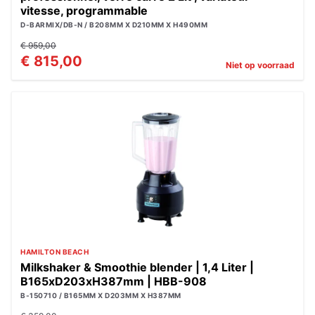
vitesse, programmable
D-BARMIX/DB-N / B208MM X D210MM X H490MM
€ 959,00
€ 815,00
Niet op voorraad
HAMILTON BEACH
Milkshaker & Smoothie blender | 1,4 Liter |
B165xD203xH387mm | HBB-908
B-150710 / B165MM X D203MM X H387MM