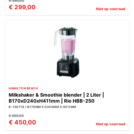
€ 359,00
€ 299,00
Niet op voorraad
HAMILTON BEACH
Milkshaker & Smoothie blender | 2 Liter |
B170xD240xH411mm | Rio HBB-250
B-150718 / B170MM X D240MM X H411MM
€ 559,00
€ 450,00
Niet op voorraad