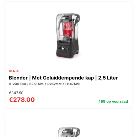
HENDI
Blender | Met Geluiddempende kap | 2,5 Liter
H-230688 / B258MM X D252MM X H547MM
€347.50
€278.00
199 op voorraad