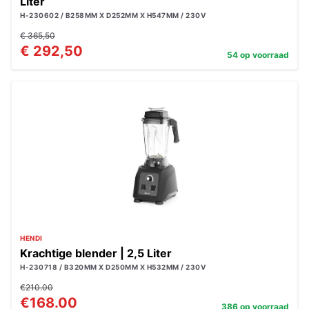
Liter
H-230602 / B258MM X D252MM X H547MM / 230V
€ 365,50
€ 292,50
54 op voorraad
HENDI
Krachtige blender | 2,5 Liter
H-230718 / B320MM X D250MM X H532MM / 230V
€210.00
€168.00
386 op voorraad