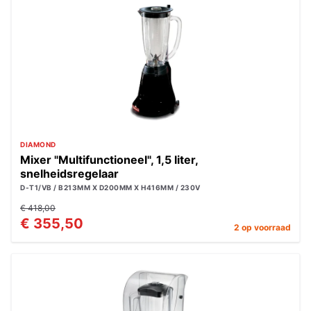
DIAMOND
Mixer "Multifunctioneel", 1,5 liter,
snelheidsregelaar
D-T1/VB / B213MM X D200MM X H416MM / 230V
€ 418,00
€ 355,50
2 op voorraad