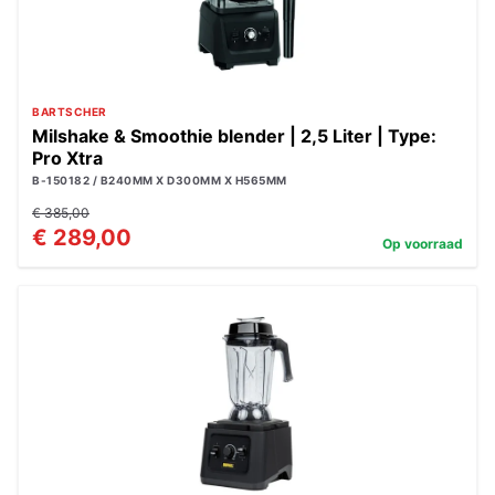
BARTSCHER
Milshake & Smoothie blender | 2,5 Liter | Type:
Pro Xtra
B-150182 / B240MM X D300MM X H565MM
€ 385,00
€ 289,00
Op voorraad