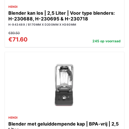
HENDI
Blender kan los | 2,5 Liter | Voor type blenders:
H-230688, H-230695 & H-230718
H-943489 / B170MM X D200MM X H360MM
€89.50
€71.60
245 op voorraad
HENDI
Blender met geluiddempende kap | BPA-vrij | 2,5