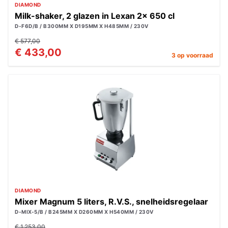
DIAMOND
Milk-shaker, 2 glazen in Lexan 2x 650 cl
D-F6D/B / B300MM X D195MM X H485MM / 230V
€ 577,00
€ 433,00
3 op voorraad
DIAMOND
Mixer Magnum 5 liters, R.V.S., snelheidsregelaar
D-MIX-5/B / B245MM X D260MM X H540MM / 230V
€ 1.253,00