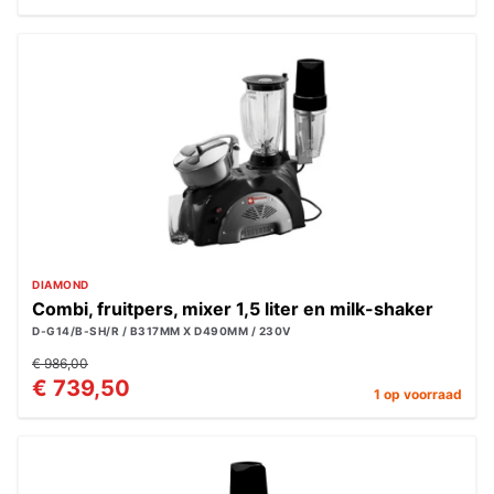
DIAMOND
Combi, fruitpers, mixer 1,5 liter en milk-shaker
D-G14/B-SH/R / B317MM X D490MM / 230V
€ 986,00
€ 739,50
1 op voorraad