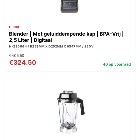
HENDI
Blender | Met geluiddempende kap | BPA-Vrij |
2,5 Liter | Digitaal
H-230664 / B258MM X D252MM X H547MM / 230V
€405.50
€324.50
40 op voorraad