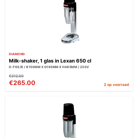
DIAMOND
Milk-shaker, 1 glas in Lexan 650 cl
D-F6S/B / B150MM X D195MM X H485MM / 230V
€312.00
€265.00
2 op voorraad