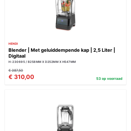
HENDI
Blender | Met geluiddempende kap | 2,5 Liter |
Digitaal
H-230695 / B258MM X D252MM X H547MM
€ 387,50
€ 310,00
53 op voorraad