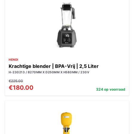
HENDI
Krachtige blender | BPA-Vrij | 2,5 Liter
H-230213 / B270MM X D250MM X H580MM / 230V
€225.00
€180.00
324 op voorraad