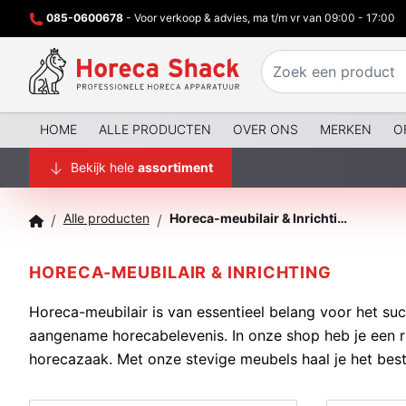
085-0600678
- Voor verkoop & advies, ma t/m vr van 09:00 - 17:00
HOME
ALLE PRODUCTEN
OVER ONS
MERKEN
O
Bekijk hele
assortiment
Alle producten
Horeca-meubilair & Inrichting
/
/
HORECA-MEUBILAIR & INRICHTING
Horeca-meubilair is van essentieel belang voor het s
aangename horecabelevenis. In onze shop heb je een rui
horecazaak. Met onze stevige meubels haal je het best