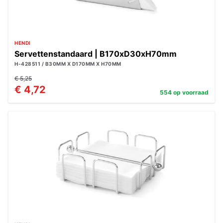
HENDI
Servettenstandaard | B170xD30xH70mm
H-428511 / B30MM X D170MM X H70MM
€ 5,25
€ 4,72
554 op voorraad