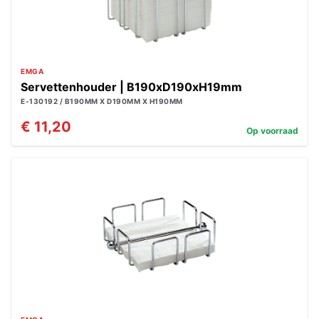
EMGA
Servettenhouder | B190xD190xH19mm
E-130192 / B190MM X D190MM X H190MM
€ 11,20
Op voorraad