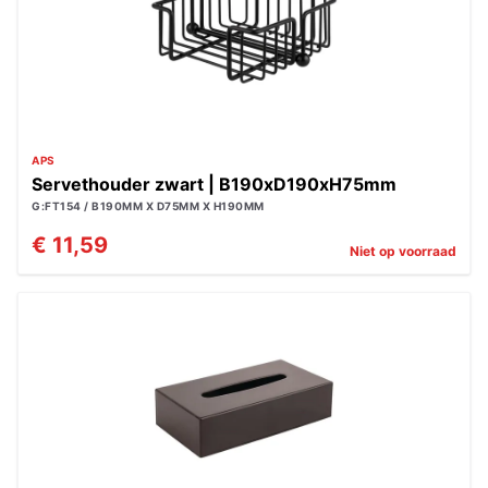
APS
Servethouder zwart | B190xD190xH75mm
G:FT154 / B190MM X D75MM X H190MM
€ 11,59
Niet op voorraad