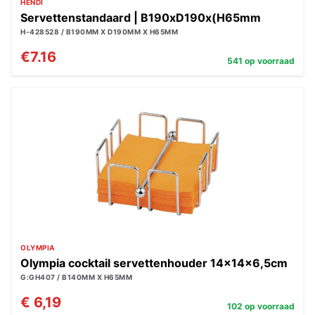
HENDI
Servettenstandaard | B190xD190x(H65mm
H-428528 / B190MM X D190MM X H65MM
€7.16
541 op voorraad
OLYMPIA
Olympia cocktail servettenhouder 14x14x6,5cm
G:GH407 / B140MM X H65MM
€ 6,19
102 op voorraad