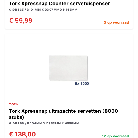
Tork Xpressnap Counter servetdispenser
G:DB465 / B191MM X D307MM X H145MM
€ 59,99
5 op voorraad
TORK
Tork Xpressnap ultrazachte servetten (8000
stuks)
G:DB466 / B404MM X D353MM X H559MM
€ 138,00
12 op voorraad