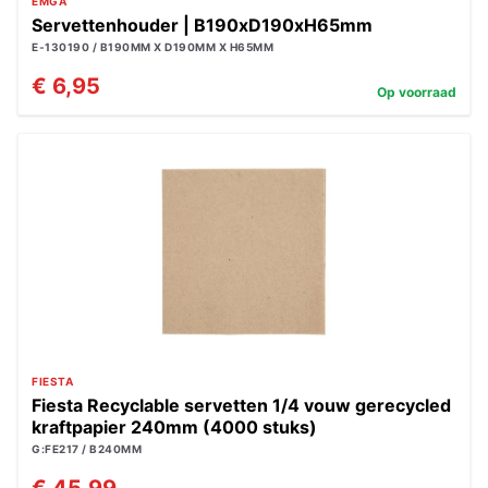
EMGA
Servettenhouder | B190xD190xH65mm
E-130190 / B190MM X D190MM X H65MM
€ 6,95
Op voorraad
FIESTA
Fiesta Recyclable servetten 1/4 vouw gerecycled
kraftpapier 240mm (4000 stuks)
G:FE217 / B240MM