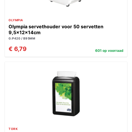
OLYMPIA
Olympia servethouder voor 50 servetten
9,5x12x14cm
G:P420 / B95MM
€ 6,79
601 op voorraad
TORK