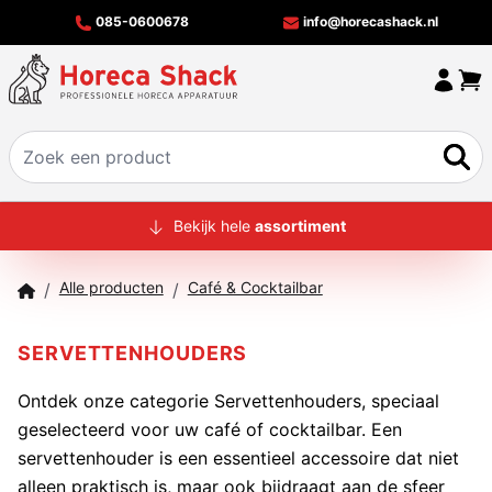
085-0600678
info@horecashack.nl
HOME
Bekijk hele
assortiment
ALLE PRODUCTEN
Alle producten
Café & Cocktailbar
/
/
OVER ONS
MERKEN
SERVETTENHOUDERS
OFFERTECHECKER
Ontdek onze categorie Servettenhouders, speciaal
geselecteerd voor uw café of cocktailbar. Een
CONTACT
servettenhouder is een essentieel accessoire dat niet
alleen praktisch is, maar ook bijdraagt aan de sfeer