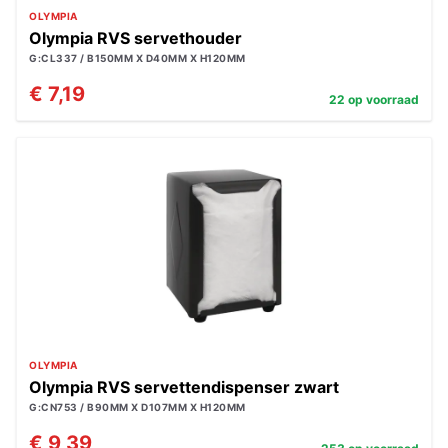
OLYMPIA
Olympia RVS servethouder
G:CL337 / B150MM X D40MM X H120MM
€ 7,19
22 op voorraad
OLYMPIA
Olympia RVS servettendispenser zwart
G:CN753 / B90MM X D107MM X H120MM
€ 9,39