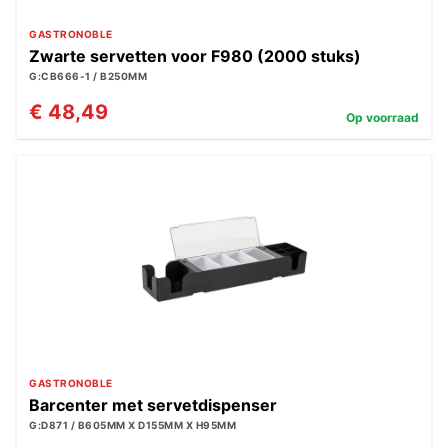
GASTRONOBLE
Zwarte servetten voor F980 (2000 stuks)
G:CB666-1 / B250MM
€ 48,49
Op voorraad
GASTRONOBLE
Barcenter met servetdispenser
G:D871 / B605MM X D155MM X H95MM