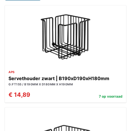
APS
Servethouder zwart | B190xD190xH180mm
G:FT155 / B190MM X D180MM X H190MM
€ 14,89
7 op voorraad