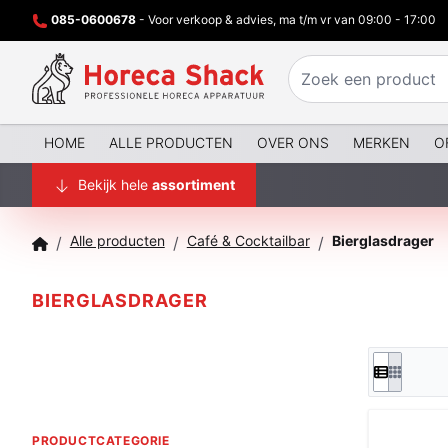
085-0600678
- Voor verkoop & advies, ma t/m vr van 09:00 - 17:00
HOME
ALLE PRODUCTEN
OVER ONS
MERKEN
O
Bekijk hele
assortiment
Alle producten
Café & Cocktailbar
Bierglasdrager
/
/
/
BIERGLASDRAGER
PRODUCTCATEGORIE