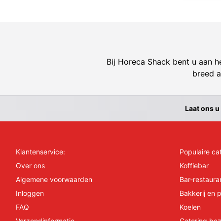
Bij Horeca Shack bent u aan he
breed a
Laat ons u
Klantenservice:
Populaire ca
Over ons
Koffiebar
Algemene voorwaarden
Bar-restaura
Inloggen
Bakkerij en p
FAQ
Koelen
Verzendinformatie
Catering bez