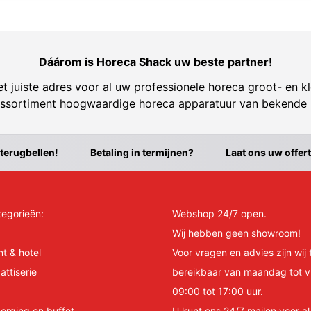
Dáárom is Horeca Shack uw beste partner!
t juiste adres voor al uw professionele horeca groot- en kl
ssortiment hoogwaardige horeca apparatuur van bekende
 terugbellen!
Betaling in termijnen?
Laat ons uw offer
tegorieën:
Webshop 24/7 open.
Wij hebben geen showroom!
nt & hotel
Voor vragen en advies zijn wij 
attiserie
bereikbaar van maandag tot v
09:00 tot 17:00 uur.
orging en buffet
U kunt ons 24/7 mailen voor a