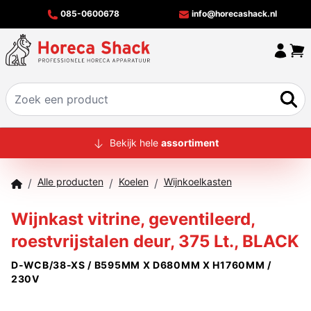
085-0600678
info@horecashack.nl
HOME
Bekijk hele
assortiment
ALLE PRODUCTEN
Alle producten
Koelen
Wijnkoelkasten
/
/
/
OVER ONS
Wijnkast vitrine, geventileerd,
MERKEN
roestvrijstalen deur, 375 Lt., BLACK
OFFERTECHECKER
D-WCB/38-XS / B595MM X D680MM X H1760MM /
CONTACT
230V