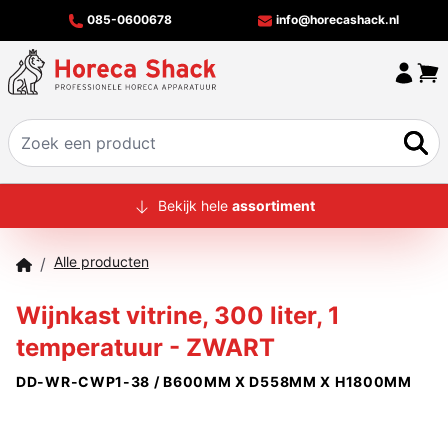
085-0600678
info@horecashack.nl
HOME
Bekijk hele
assortiment
ALLE PRODUCTEN
Alle producten
/
OVER ONS
Wijnkast vitrine, 300 liter, 1
MERKEN
temperatuur - ZWART
OFFERTECHECKER
DD-WR-CWP1-38 / B600MM X D558MM X H1800MM
CONTACT