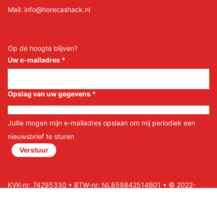
Mail:
info@horecashack.nl
Op de hoogte blijven?
Uw e-mailadres
*
Opslag van uw gegevens
*
Jullie mogen mijn e-mailadres opslaan om mij periodiek een
nieuwsbrief te sturen
Verstuur
KVK-nr: 74295330 • BTW-nr: NL859842514B01 • © 2022-
2026 Horeca Shack B.V • Website door Nils&Paul