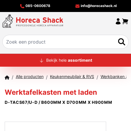
085-0600678
info@horecashack.nl
HOME
Bekijk hele
assortiment
ALLE PRODUCTEN
Alle producten
Keukenmeubilair & RVS
Werkbanken & T
/
/
/
OVER ONS
Werktafelkasten met laden
MERKEN
D-TACS67/U-D / B600MM X D700MM X H900MM
OFFERTECHECKER
CONTACT