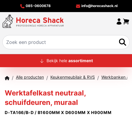
085-0600678
info@horecashack.nl
HOME
Bekijk hele
assortiment
ALLE PRODUCTEN
Alle producten
Keukenmeubilair & RVS
Werkbanken & T
/
/
/
OVER ONS
Werktafelkast neutraal,
MERKEN
schuifdeuren, muraal
OFFERTECHECKER
D-TA166/B-D / B1600MM X D600MM X H900MM
CONTACT