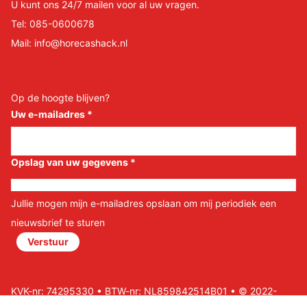
U kunt ons 24/7 mailen voor al uw vragen.
Tel:
085-0600678
Mail:
info@horecashack.nl
Op de hoogte blijven?
Uw e-mailadres
*
Opslag van uw gegevens
*
Jullie mogen mijn e-mailadres opslaan om mij periodiek een
nieuwsbrief te sturen
Verstuur
KVK-nr: 74295330 • BTW-nr: NL859842514B01 • © 2022-
2026 Horeca Shack B.V • Website door Nils&Paul