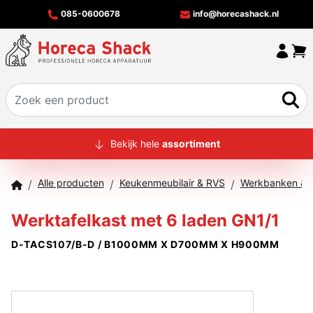
085-0600678
info@horecashack.nl
HOME
Bekijk hele
assortiment
ALLE PRODUCTEN
Alle producten
Keukenmeubilair & RVS
Werkbanken & T
/
/
/
OVER ONS
Werktafelkast met 6 laden GN1/1
MERKEN
D-TACS107/B-D / B1000MM X D700MM X H900MM
OFFERTECHECKER
CONTACT