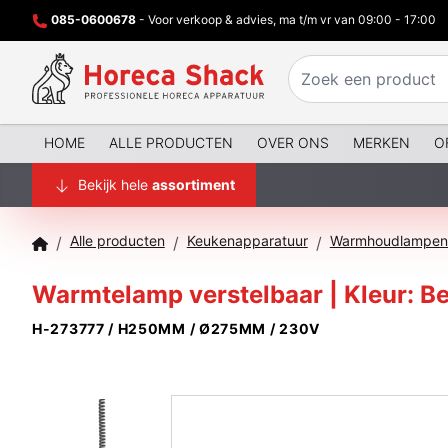
085-0600678
- Voor verkoop & advies, ma t/m vr van 09:00 - 17:00
HOME
ALLE PRODUCTEN
OVER ONS
MERKEN
O
Bekijk hele
assortiment
Alle producten
Keukenapparatuur
Warmhoudlampen 
/
/
/
Warmtelamp verstelbaar | Kleur: 
H-273777 / H250MM / Ø275MM / 230V