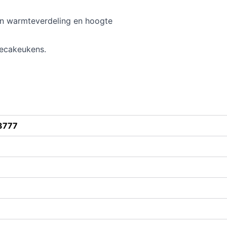
an warmteverdeling en hoogte
orecakeukens.
3777