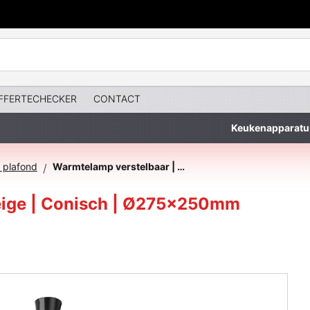
FFERTECHECKER
CONTACT
Keukenapparatu
plafond
Warmtelamp verstelbaar | Kleur: Beige | Conisch | Ø275x250mm
/
Beige | Conisch | Ø275x250mm