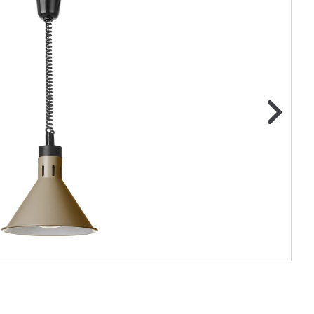
ge foto
N