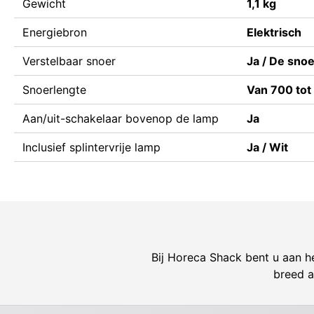
Gewicht
1,1 kg
Energiebron
Elektrisch
Verstelbaar snoer
Ja / De sno
Snoerlengte
Van 700 to
Aan/uit-schakelaar bovenop de lamp
Ja
Inclusief splintervrije lamp
Ja / Wit
Bij Horeca Shack bent u aan he
breed a