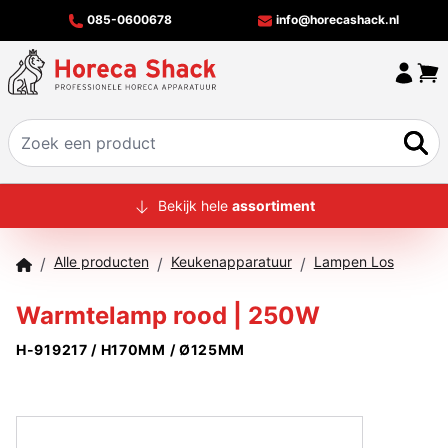
085-0600678
info@horecashack.nl
HOME
Bekijk hele
assortiment
ALLE PRODUCTEN
Alle producten
Keukenapparatuur
Lampen Los
/
/
/
OVER ONS
Warmtelamp rood | 250W
MERKEN
H-919217 / H170MM / Ø125MM
OFFERTECHECKER
CONTACT