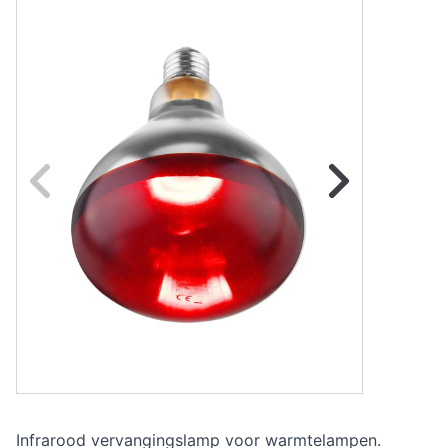
Naar vorige fot
Na
Infrarood vervangingslamp voor warmtelampen.