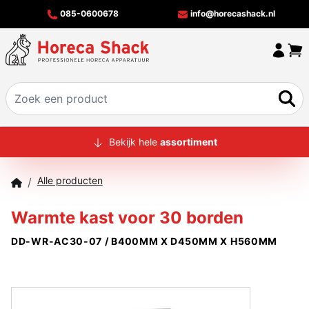
085-0600678
info@horecashack.nl
HOME
Bekijk hele
assortiment
ALLE PRODUCTEN
Alle producten
/
OVER ONS
Warmte kast voor 30 borden
MERKEN
DD-WR-AC30-07 / B400MM X D450MM X H560MM
OFFERTECHECKER
CONTACT