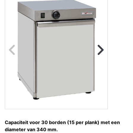
Naar vorige fot
Na
Capaciteit voor 30 borden (15 per plank) met een
diameter van 340 mm.